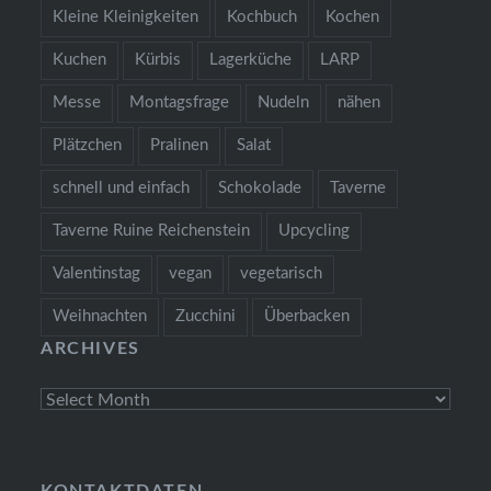
Kleine Kleinigkeiten
Kochbuch
Kochen
Kuchen
Kürbis
Lagerküche
LARP
Messe
Montagsfrage
Nudeln
nähen
Plätzchen
Pralinen
Salat
schnell und einfach
Schokolade
Taverne
Taverne Ruine Reichenstein
Upcycling
Valentinstag
vegan
vegetarisch
Weihnachten
Zucchini
Überbacken
ARCHIVES
Archives