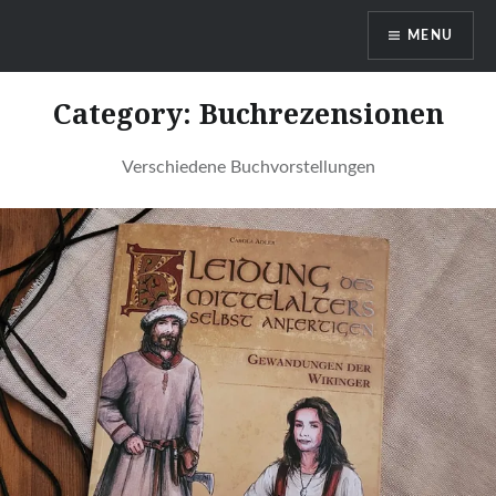
Skip
MENU
to
content
DragonDanielas Hobbyblog
Category:
Buchrezensionen
Verschiedene Buchvorstellungen