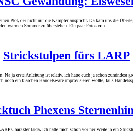
NSC Gewandung: Eiswese
einen Plot, der nicht nur die Kämpfer anspricht. Da kam uns die Überl
m den warmen Sommer zu überstehen. Ein paar Fotos von…
Strickstulpen fürs LARP
en. Na ja erste Anleitung ist relativ, ich hatte euch ja schon zumindest
ich noch ein bisschen Handelsware improvisieren wollte, falls Handelss
cktuch Phexens Sternenh
P Charakter Isida. Ich hatte mich schon vor ner Weile in ein Stricktu