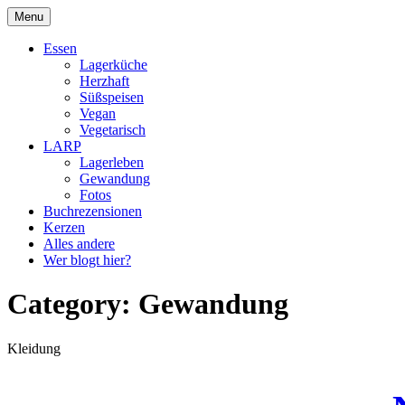
Skip
Menu
to
DragonDanielas Hobbyblog
content
Essen
Lagerküche
Herzhaft
Süßspeisen
Vegan
Vegetarisch
LARP
Lagerleben
Gewandung
Fotos
Buchrezensionen
Kerzen
Alles andere
Wer blogt hier?
Category:
Gewandung
Kleidung