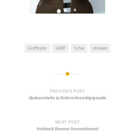
Gryffindor
LARP
Schal
stricken
Post
navigation
PREVIOUS POST
Alaskaseelachs in Kichererbsenchipspanade
NEXT POST
Stricktuch Phexens Sternenhimmel