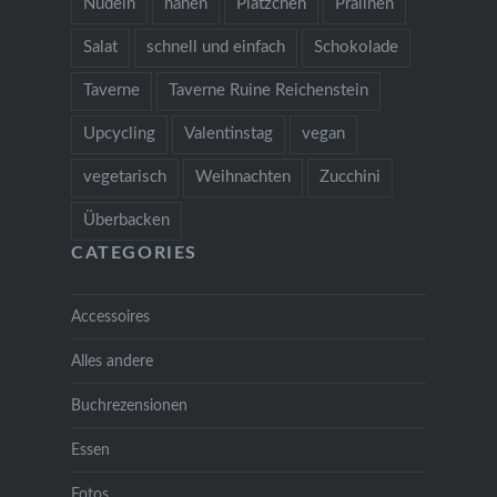
Nudeln
nähen
Plätzchen
Pralinen
Salat
schnell und einfach
Schokolade
Taverne
Taverne Ruine Reichenstein
Upcycling
Valentinstag
vegan
vegetarisch
Weihnachten
Zucchini
Überbacken
CATEGORIES
Accessoires
Alles andere
Buchrezensionen
Essen
Fotos