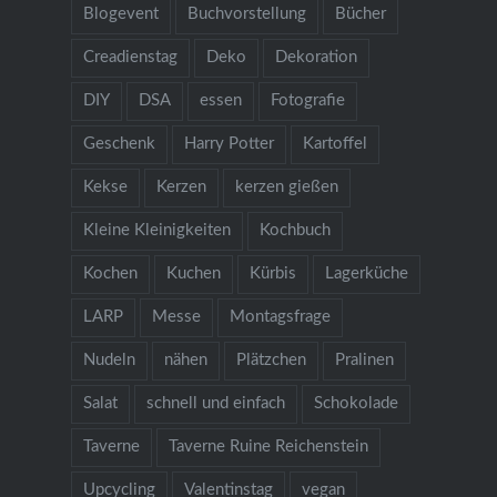
Blogevent
Buchvorstellung
Bücher
Creadienstag
Deko
Dekoration
DIY
DSA
essen
Fotografie
Geschenk
Harry Potter
Kartoffel
Kekse
Kerzen
kerzen gießen
Kleine Kleinigkeiten
Kochbuch
Kochen
Kuchen
Kürbis
Lagerküche
LARP
Messe
Montagsfrage
Nudeln
nähen
Plätzchen
Pralinen
Salat
schnell und einfach
Schokolade
Taverne
Taverne Ruine Reichenstein
Upcycling
Valentinstag
vegan