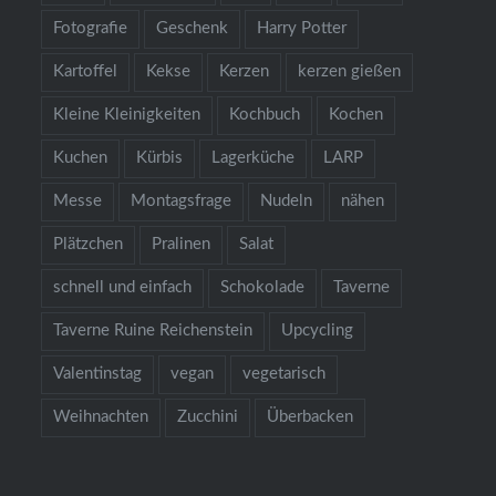
Fotografie
Geschenk
Harry Potter
Kartoffel
Kekse
Kerzen
kerzen gießen
Kleine Kleinigkeiten
Kochbuch
Kochen
Kuchen
Kürbis
Lagerküche
LARP
Messe
Montagsfrage
Nudeln
nähen
Plätzchen
Pralinen
Salat
schnell und einfach
Schokolade
Taverne
Taverne Ruine Reichenstein
Upcycling
Valentinstag
vegan
vegetarisch
Weihnachten
Zucchini
Überbacken