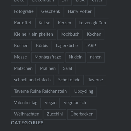
Deko
Dekoration
DIY
DSA
essen
Fotografie
Geschenk
Harry Potter
Kartoffel
Kekse
Kerzen
kerzen gießen
Kleine Kleinigkeiten
Kochbuch
Kochen
Kuchen
Kürbis
Lagerküche
LARP
Messe
Montagsfrage
Nudeln
nähen
Plätzchen
Pralinen
Salat
schnell und einfach
Schokolade
Taverne
Taverne Ruine Reichenstein
Upcycling
Valentinstag
vegan
vegetarisch
Weihnachten
Zucchini
Überbacken
CATEGORIES