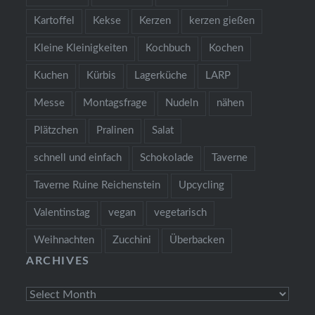
Kartoffel
Kekse
Kerzen
kerzen gießen
Kleine Kleinigkeiten
Kochbuch
Kochen
Kuchen
Kürbis
Lagerküche
LARP
Messe
Montagsfrage
Nudeln
nähen
Plätzchen
Pralinen
Salat
schnell und einfach
Schokolade
Taverne
Taverne Ruine Reichenstein
Upcycling
Valentinstag
vegan
vegetarisch
Weihnachten
Zucchini
Überbacken
ARCHIVES
Archives