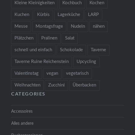
Kleine Kleinigkeiten
Kochbuch
Kochen
Kuchen
Kürbis
Lagerküche
LARP
Messe
Montagsfrage
Nudeln
nähen
Plätzchen
Pralinen
Salat
schnell und einfach
Schokolade
Taverne
Taverne Ruine Reichenstein
Upcycling
Valentinstag
vegan
vegetarisch
Weihnachten
Zucchini
Überbacken
CATEGORIES
Accessoires
Alles andere