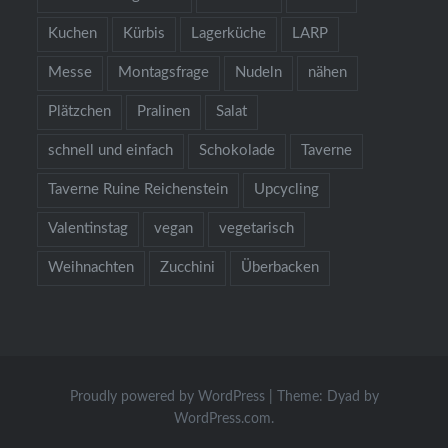
Kuchen
Kürbis
Lagerküche
LARP
Messe
Montagsfrage
Nudeln
nähen
Plätzchen
Pralinen
Salat
schnell und einfach
Schokolade
Taverne
Taverne Ruine Reichenstein
Upcycling
Valentinstag
vegan
vegetarisch
Weihnachten
Zucchini
Überbacken
Proudly powered by WordPress
|
Theme: Dyad by
WordPress.com
.