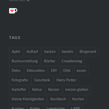
Kaffee aus. 😀
TAGS
Apfel
Auflauf
backen
basteln
Blogevent
Buchvorstellung
Bücher
Creadienstag
Deko
Dekoration
DIY
DSA
essen
Fotografie
Geschenk
Harry Potter
Kartoffel
Kekse
Kerzen
kerzen gießen
Kleine Kleinigkeiten
Kochbuch
Kochen
Kuchen
Kürbis
Lagerküche
LARP