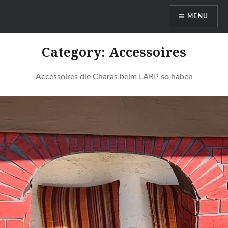
Skip
MENU
to
content
DragonDanielas Hobbyblog
Category:
Accessoires
Accessoires die Charas beim LARP so haben