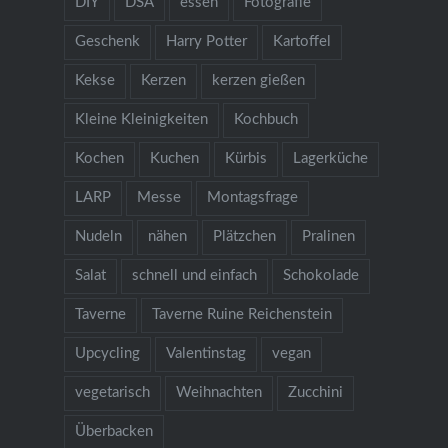
DIY
DSA
essen
Fotografie
Geschenk
Harry Potter
Kartoffel
Kekse
Kerzen
kerzen gießen
Kleine Kleinigkeiten
Kochbuch
Kochen
Kuchen
Kürbis
Lagerküche
LARP
Messe
Montagsfrage
Nudeln
nähen
Plätzchen
Pralinen
Salat
schnell und einfach
Schokolade
Taverne
Taverne Ruine Reichenstein
Upcycling
Valentinstag
vegan
vegetarisch
Weihnachten
Zucchini
Überbacken