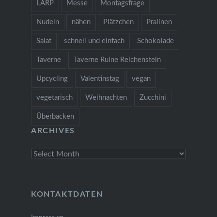
LARP
Messe
Montagsfrage
Nudeln
nähen
Plätzchen
Pralinen
Salat
schnell und einfach
Schokolade
Taverne
Taverne Ruine Reichenstein
Upcycling
Valentinstag
vegan
vegetarisch
Weihnachten
Zucchini
Überbacken
ARCHIVES
Archives
KONTAKTDATEN