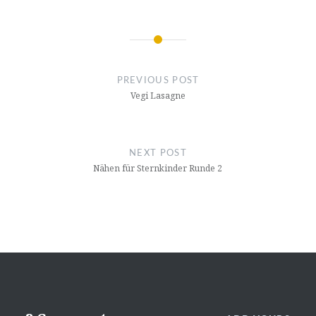
Post
navigation
PREVIOUS POST
Vegi Lasagne
NEXT POST
Nähen für Sternkinder Runde 2