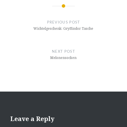
Post
navigation
PREVIOUS POST
Wichtelgeschenk: Gryffindor Tasche
NEXT POST
Melonensocken
Leave a Reply