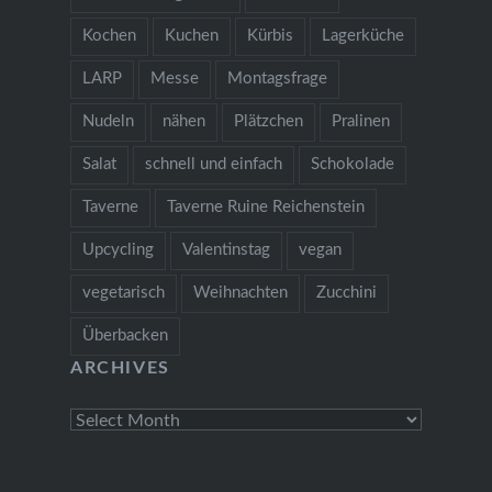
Kochen
Kuchen
Kürbis
Lagerküche
LARP
Messe
Montagsfrage
Nudeln
nähen
Plätzchen
Pralinen
Salat
schnell und einfach
Schokolade
Taverne
Taverne Ruine Reichenstein
Upcycling
Valentinstag
vegan
vegetarisch
Weihnachten
Zucchini
Überbacken
ARCHIVES
Archives