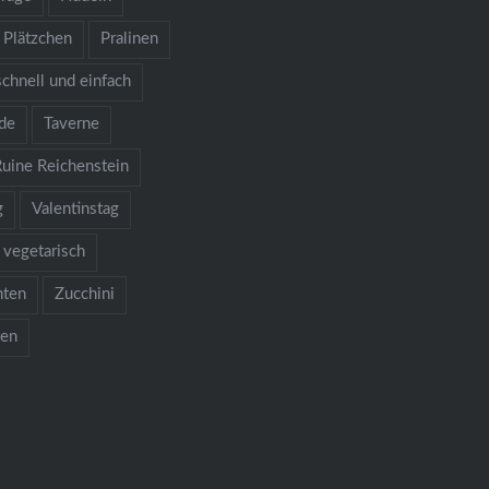
Plätzchen
Pralinen
schnell und einfach
de
Taverne
Ruine Reichenstein
g
Valentinstag
vegetarisch
hten
Zucchini
ken