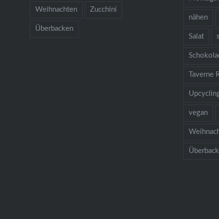
Weihnachten
Zucchini
nähen
Überbacken
Salat
Schokola
Taverne 
Upcyclin
vegan
Weihnac
Überbac