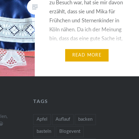
zu Besuch war, hat sie mir davon
erzählt, dass sie und Mika für
Frühchen und Sternenkinder in
Köln nähen. Da ich der Meinung
bin, dass das eine gute Sache ist,
habe ich auch damit angefangen.
READ MORE
Aktuell verwende ich
hauptsächlich passende Stoffem,
die ich bei Projekten mal übrig
hatte….
TAGS
len,
Apfel
Auflauf
backen
😀
basteln
Blogevent