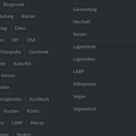
Blogevent
Gewandung
tellung
Bücher
Herzhaft
stag
Deko
Kerzen
on
DIY
DSA
Lagerküche
Fotografie
Geschenk
Lagerleben
ter
Kartoffel
LARP
Kerzen
Süßspeisen
ießen
Vegan
einigkeiten
Kochbuch
Vegetarisch
Kuchen
Kürbis
he
LARP
Messe
rage
Nudeln