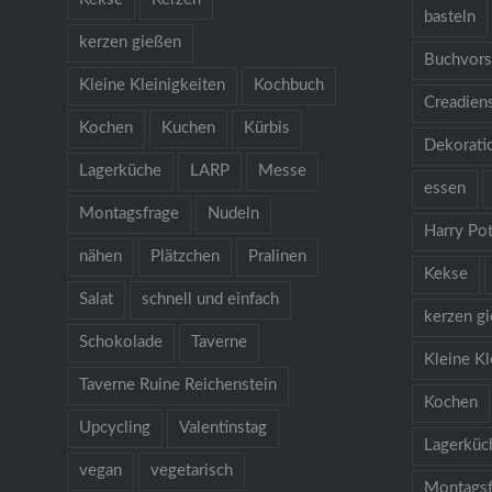
basteln
kerzen gießen
Buchvors
Kleine Kleinigkeiten
Kochbuch
Creadien
Kochen
Kuchen
Kürbis
Dekorati
Lagerküche
LARP
Messe
essen
Montagsfrage
Nudeln
Harry Pot
nähen
Plätzchen
Pralinen
Kekse
Salat
schnell und einfach
kerzen g
Schokolade
Taverne
Kleine Kl
Taverne Ruine Reichenstein
Kochen
Upcycling
Valentinstag
Lagerküc
vegan
vegetarisch
Montagsf