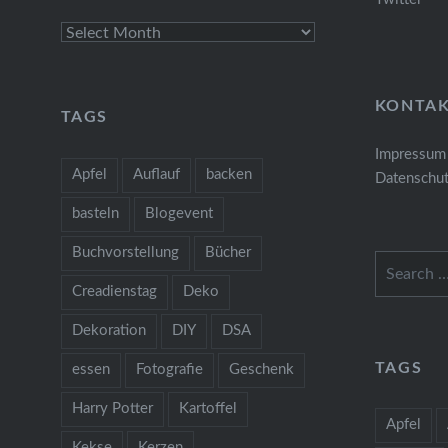
Archives
KONTA
TAGS
Impressum
Apfel
Auflauf
backen
Datenschut
basteln
Blogevent
Buchvorstellung
Bücher
Search
for:
Creadienstag
Deko
Dekoration
DIY
DSA
TAGS
essen
Fotografie
Geschenk
Harry Potter
Kartoffel
Apfel
Kekse
Kerzen