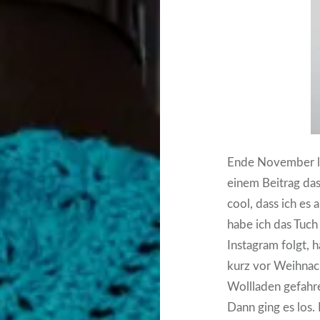
Ende November le
einem Beitrag da
cool, dass ich es
habe ich das Tuch
Instagram folgt,
kurz vor Weihnach
Wollladen gefahre
Dann ging es los.