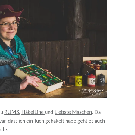
zu
RUMS
,
HäkelLine
und
Liebste Maschen
. Da
war, dass ich ein Tuch gehäkelt habe geht es auch
ade
.