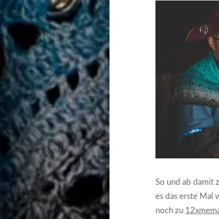
So und ab damit 
es das erste Mal 
noch zu
12xmem