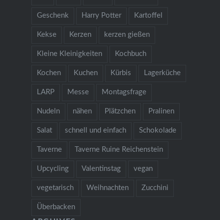
Geschenk
Harry Potter
Kartoffel
Kekse
Kerzen
kerzen gießen
Kleine Kleinigkeiten
Kochbuch
Kochen
Kuchen
Kürbis
Lagerküche
LARP
Messe
Montagsfrage
Nudeln
nähen
Plätzchen
Pralinen
Salat
schnell und einfach
Schokolade
Taverne
Taverne Ruine Reichenstein
Upcycling
Valentinstag
vegan
vegetarisch
Weihnachten
Zucchini
Überbacken