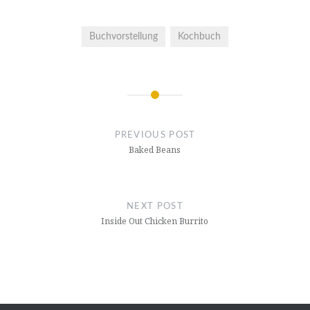
Buchvorstellung
Kochbuch
Post
navigation
PREVIOUS POST
Baked Beans
NEXT POST
Inside Out Chicken Burrito