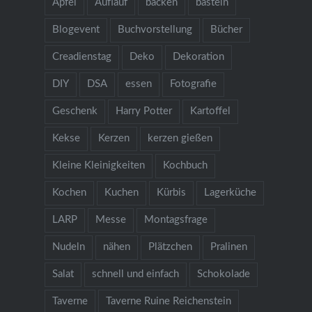
Apfel
Auflauf
backen
basteln
Blogevent
Buchvorstellung
Bücher
Creadienstag
Deko
Dekoration
DIY
DSA
essen
Fotografie
Geschenk
Harry Potter
Kartoffel
Kekse
Kerzen
kerzen gießen
Kleine Kleinigkeiten
Kochbuch
Kochen
Kuchen
Kürbis
Lagerküche
LARP
Messe
Montagsfrage
Nudeln
nähen
Plätzchen
Pralinen
Salat
schnell und einfach
Schokolade
Taverne
Taverne Ruine Reichenstein