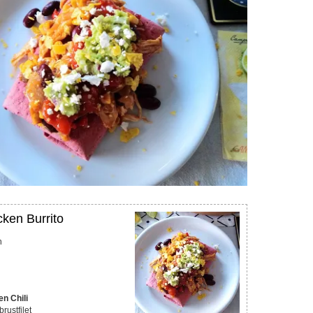
cken Burrito
n
en Chili
ustfilet