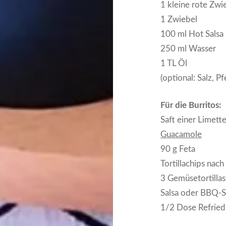
1 kleine rote Zwi
1 Zwiebel
100 ml Hot Salsa
250 ml Wasser
1 TL Öl
(optional: Salz, Pf
Für die Burritos:
Saft einer Limett
Guacamole
90 g Feta
Tortillachips nac
3 Gemüsetortillas
Salsa oder BBQ-
1/2 Dose Refried