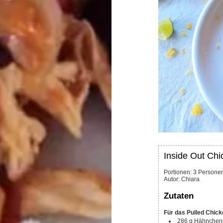
Inside Out Chi
Portionen
:
3
Persone
Autor
:
Chiara
Zutaten
Für das Pulled Chick
286
g
Hähnchenbr