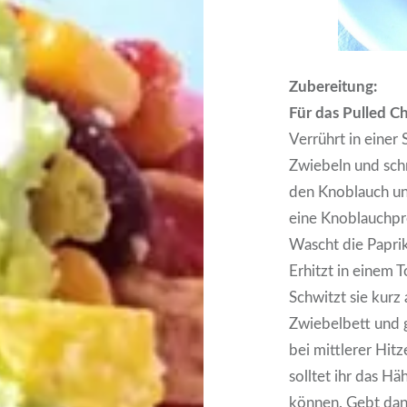
Zubereitung:
Für das Pulled Ch
Verrührt in einer 
Zwiebeln und schn
den Knoblauch und
eine Knoblauchpr
Wascht die Paprik
Erhitzt in einem 
Schwitzt sie kurz
Zwiebelbett und g
bei mittlerer Hit
solltet ihr das H
können. Gebt dan