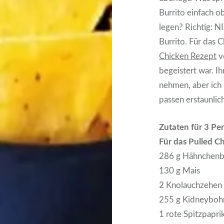
Burrito einfach o
legen? Richtig: N
Burrito. Für das 
Chicken Rezept
v
begeistert war. Ih
nehmen, aber ich 
passen erstaunlic
Zutaten für 3 Pe
Für das Pulled Ch
286 g Hähnchenbr
130 g Mais
2 Knolauchzehen
255 g Kidneyboh
1 rote Spitzpapri