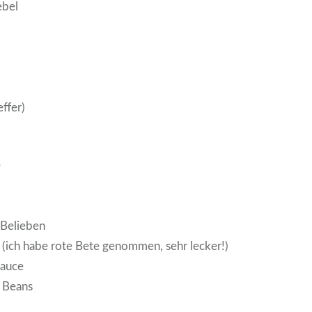
ebel
effer)
e
h Belieben
 (ich habe rote Bete genommen, sehr lecker!)
Sauce
 Beans