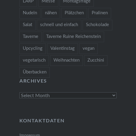
LARP
Messe
Montagsfrage
Nudeln
nähen
Plätzchen
Pralinen
Salat
schnell und einfach
Schokolade
Taverne
Taverne Ruine Reichenstein
Upcycling
Valentinstag
vegan
vegetarisch
Weihnachten
Zucchini
Überbacken
ARCHIVES
Archives
KONTAKTDATEN
Impressum