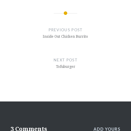
Post
navigation
PREVIOUS POST
Inside Out Chicken Burrito
NEXT POST
Tofuburger
3 Comments
ADD YOURS