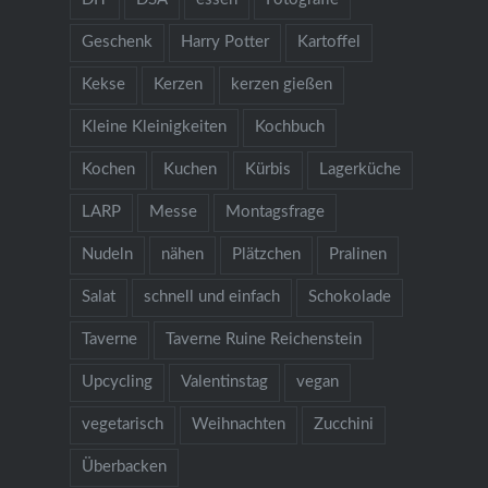
Geschenk
Harry Potter
Kartoffel
Kekse
Kerzen
kerzen gießen
Kleine Kleinigkeiten
Kochbuch
Kochen
Kuchen
Kürbis
Lagerküche
LARP
Messe
Montagsfrage
Nudeln
nähen
Plätzchen
Pralinen
Salat
schnell und einfach
Schokolade
Taverne
Taverne Ruine Reichenstein
Upcycling
Valentinstag
vegan
vegetarisch
Weihnachten
Zucchini
Überbacken