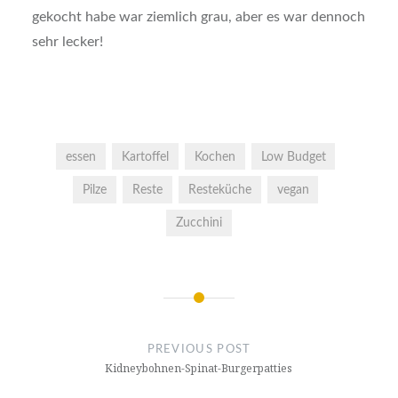
gekocht habe war ziemlich grau, aber es war dennoch
sehr lecker!
essen
Kartoffel
Kochen
Low Budget
Pilze
Reste
Resteküche
vegan
Zucchini
Post
navigation
PREVIOUS POST
Kidneybohnen-Spinat-Burgerpatties