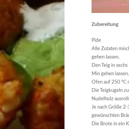
Zubereitung
Pide
Alle Zutaten mis
gehen lassen.
Den Teig in sechs
Min gehen lassen
Ofen auf 250 °C m
Die Teigkugeln z
Nudelholz ausroll
Je nach Größe 2-3
gewünschten Brä
Die Brote in ein 