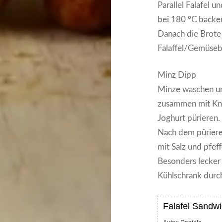
Parallel Falafel 
bei 180 °C backe
Danach die Brote 
Falaffel/Gemüsebä
Minz Dipp
Minze waschen un
zusammen mit Kno
Joghurt pürieren.
Nach dem püriere
mit Salz und pfef
Besonders lecker
Kühlschrank durc
Falafel Sandwi