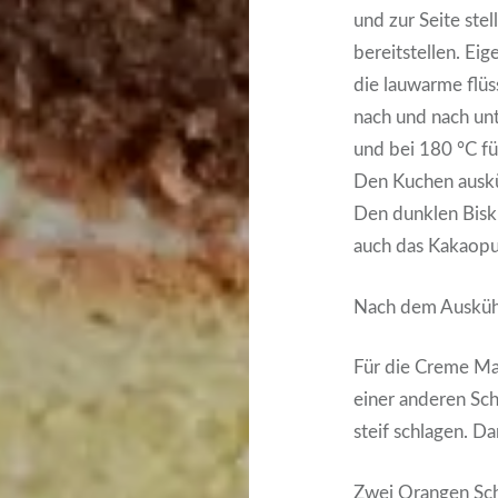
und zur Seite ste
bereitstellen. Ei
die lauwarme flüs
nach und nach unt
und bei 180 °C f
Den Kuchen auskü
Den dunklen Bisk
auch das Kakaopu
Nach dem Auskühl
Für die Creme Ma
einer anderen Sch
steif schlagen. 
Zwei Orangen Schä