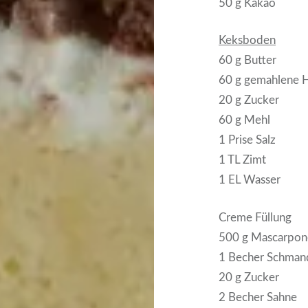
50 g Kakao
Keksboden
60 g Butter
60 g gemahlene H
20 g Zucker
60 g Mehl
1 Prise Salz
1 TL Zimt
1 EL Wasser
Creme Füllung
500 g Mascarpon
1 Becher Schman
20 g Zucker
2 Becher Sahne