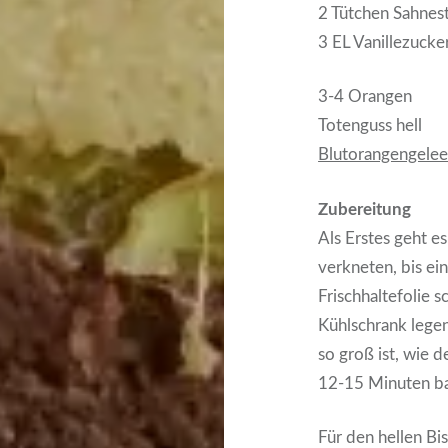
2 Tütchen Sahnest
3 EL Vanillezucke
3-4 Orangen
Totenguss hell
Blutorangengele
Zubereitung
Als Erstes geht e
verkneten, bis ein
Frischhaltefolie 
Kühlschrank legen
so groß ist, wie 
12-15 Minuten ba
Für den hellen Bis