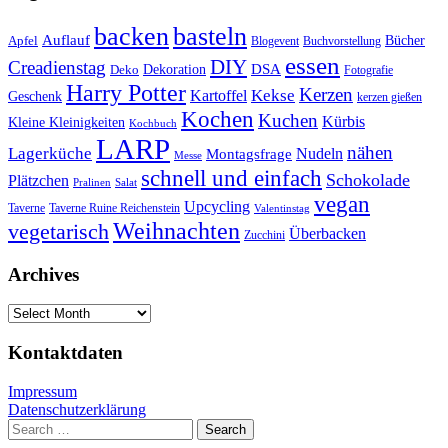
basteln
backen
Auflauf
Apfel
Bücher
Blogevent
Buchvorstellung
essen
DIY
Creadienstag
Dekoration
DSA
Deko
Fotografie
Harry Potter
Kerzen
Kekse
Kartoffel
Geschenk
kerzen gießen
Kochen
Kuchen
Kürbis
Kleine Kleinigkeiten
Kochbuch
LARP
nähen
Lagerküche
Montagsfrage
Nudeln
Messe
schnell und einfach
Schokolade
Plätzchen
Salat
Pralinen
vegan
Upcycling
Taverne
Taverne Ruine Reichenstein
Valentinstag
Weihnachten
vegetarisch
Überbacken
Zucchini
Archives
Archives
Kontaktdaten
Impressum
Datenschutzerklärung
Search
for: