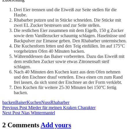
Drei Eier trennen und die Eiweiß zur Seite stellen für die
Haube.
Rhabarber putzen und in Stücke schneiden. Die Stücke mit
zwei EL Zucker bestreuen und zur Seite stellen.
Die restlichen Eier zusammen mit dem Eigelb, 150 g Zucker
sowie dem Vanillezucker schaumig schlagen. Haselnüsse und
Backpulver zur Eimasse geben. Den Rhabarber untermischen.
Die Kuchenform fetten und den Teig einfüllen. Im auf 175°C
vorgeheizten Ofen 40 Minuten backen.
Währenddessen das Baiser vorbereiten. Dazu das Eiweiß mit
dem restlichen Zucker sowie etwas Zitronensaft steif
schlagen.
Nach 40 Minuten den Kuchen kurz aus dem Ofen nehmen
und den Eischnee drauf verteilen. Etwa einen cm zum Rand
frei lassen, da sich sonst der Eischnee an der Form verklebt.
Den Kuchen für weitere 25-30 Minuten bei 150°C fertig
backen.
backen
Baiser
Kuchen
Nuss
Rhabarber
Post
Previous Post
Mieder für meinen Kraken Charakter
Next Post
Nias Wintermantel
navigation
2 Comments
Add yours