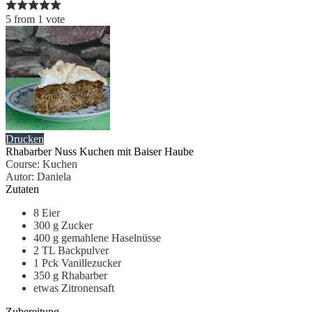
5
from
1
vote
Drucken
Rhabarber Nuss Kuchen mit Baiser Haube
Course:
Kuchen
Autor
:
Daniela
Zutaten
8
Eier
300
g
Zucker
400
g
gemahlene Haselnüsse
2
TL Backpulver
1
Pck Vanillezucker
350
g
Rhabarber
etwas Zitronensaft
Zubereitung