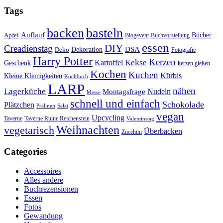
Tags
basteln
backen
Auflauf
Apfel
Bücher
Blogevent
Buchvorstellung
essen
DIY
Creadienstag
Dekoration
DSA
Deko
Fotografie
Harry Potter
Kerzen
Kekse
Kartoffel
Geschenk
kerzen gießen
Kochen
Kuchen
Kürbis
Kleine Kleinigkeiten
Kochbuch
LARP
nähen
Lagerküche
Montagsfrage
Nudeln
Messe
schnell und einfach
Schokolade
Plätzchen
Salat
Pralinen
vegan
Upcycling
Taverne
Taverne Ruine Reichenstein
Valentinstag
Weihnachten
vegetarisch
Überbacken
Zucchini
Categories
Accessoires
Alles andere
Buchrezensionen
Essen
Fotos
Gewandung