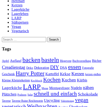
Herzhaft
Kerzen
Lagerküche
Lagerleben
LARP
Süßspeisen
Vegan
Vegetarisch
Search
for:
Tags
basteln
backen
Auflauf
Apfel
Bücher
Blogevent
Buchvorstellung
essen
DIY
Creadienstag
Dekoration
DSA
Deko
Fotografie
Harry Potter
Kerzen
Kekse
Kartoffel
Geschenk
kerzen gießen
Kochen
Kuchen
Kürbis
Kleine Kleinigkeiten
Kochbuch
LARP
nähen
Lagerküche
Montagsfrage
Nudeln
Messe
schnell und einfach
Schokolade
Plätzchen
Salat
Pralinen
vegan
Upcycling
Taverne
Taverne Ruine Reichenstein
Valentinstag
Weihnachten
vegetarisch
Überbacken