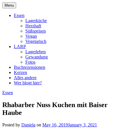
Skip
Menu
to
DragonDanielas Hobbyblog
content
Essen
Lagerküche
Herzhaft
Süßspeisen
Vegan
Vegetarisch
LARP
Lagerleben
Gewandung
Fotos
Buchrezensionen
Kerzen
Alles andere
Wer blogt hier?
Essen
Rhabarber Nuss Kuchen mit Baiser
Haube
Posted by
Daniela
on
May 16, 2019
January 3, 2021