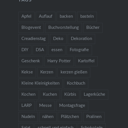
TAGS
Apfel
Auflauf
backen
basteln
Blogevent
Buchvorstellung
Bücher
Creadienstag
Deko
Dekoration
DIY
DSA
essen
Fotografie
Geschenk
Harry Potter
Kartoffel
Kekse
Kerzen
kerzen gießen
Kleine Kleinigkeiten
Kochbuch
Kochen
Kuchen
Kürbis
Lagerküche
LARP
Messe
Montagsfrage
Nudeln
nähen
Plätzchen
Pralinen
Salat
schnell und einfach
Schokolade