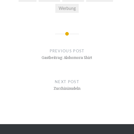
Werbung
Post
navigation
PREVIOUS POST
Gastbeitrag: Alohomora Shirt
NEXT POST
Zucchininudeln