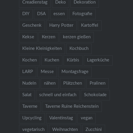
Creadienstag
Deko
Dekoration
DIY
DSA
essen
Fotografie
Geschenk
Harry Potter
Kartoffel
Kekse
Kerzen
kerzen gießen
Kleine Kleinigkeiten
Kochbuch
Kochen
Kuchen
Kürbis
Lagerküche
LARP
Messe
Montagsfrage
Nudeln
nähen
Plätzchen
Pralinen
Salat
schnell und einfach
Schokolade
Taverne
Taverne Ruine Reichenstein
Upcycling
Valentinstag
vegan
vegetarisch
Weihnachten
Zucchini