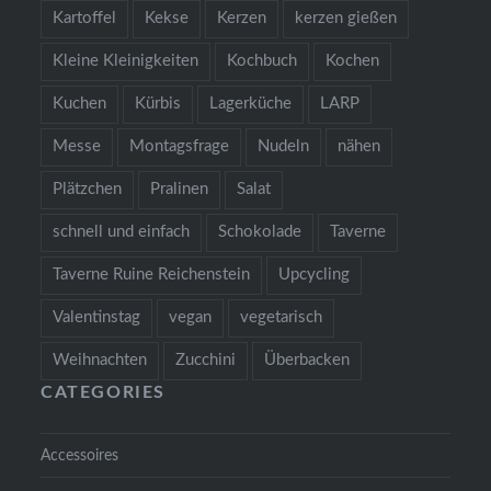
Kartoffel
Kekse
Kerzen
kerzen gießen
Kleine Kleinigkeiten
Kochbuch
Kochen
Kuchen
Kürbis
Lagerküche
LARP
Messe
Montagsfrage
Nudeln
nähen
Plätzchen
Pralinen
Salat
schnell und einfach
Schokolade
Taverne
Taverne Ruine Reichenstein
Upcycling
Valentinstag
vegan
vegetarisch
Weihnachten
Zucchini
Überbacken
CATEGORIES
Accessoires