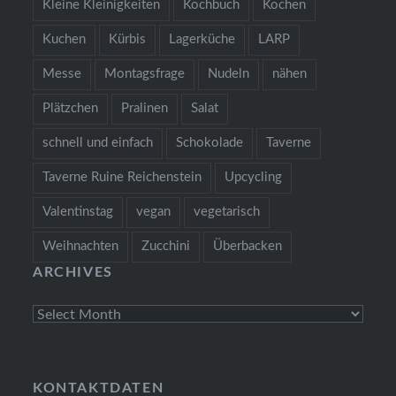
Kleine Kleinigkeiten
Kochbuch
Kochen
Kuchen
Kürbis
Lagerküche
LARP
Messe
Montagsfrage
Nudeln
nähen
Plätzchen
Pralinen
Salat
schnell und einfach
Schokolade
Taverne
Taverne Ruine Reichenstein
Upcycling
Valentinstag
vegan
vegetarisch
Weihnachten
Zucchini
Überbacken
ARCHIVES
Archives
KONTAKTDATEN