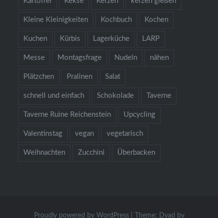
Kartoffel
Kekse
Kerzen
kerzen gießen
Kleine Kleinigkeiten
Kochbuch
Kochen
Kuchen
Kürbis
Lagerküche
LARP
Messe
Montagsfrage
Nudeln
nähen
Plätzchen
Pralinen
Salat
schnell und einfach
Schokolade
Taverne
Taverne Ruine Reichenstein
Upcycling
Valentinstag
vegan
vegetarisch
Weihnachten
Zucchini
Überbacken
Proudly powered by WordPress
|
Theme: Dyad by