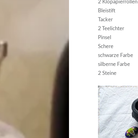
2 Klopapierrollen
Bleistift
Tacker
2 Teelichter
Pinsel
Schere
schwarze Farbe
silberne Farbe
2 Steine