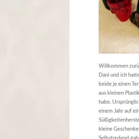
Willkommen zurüc
Dani und ich hatt
beide je einen Te
aus kleinen Plasti
habe.
Ursprünglich
einem Jahr auf ei
Süßigkeitenherste
kleine Geschenke 
Selbstredend gab