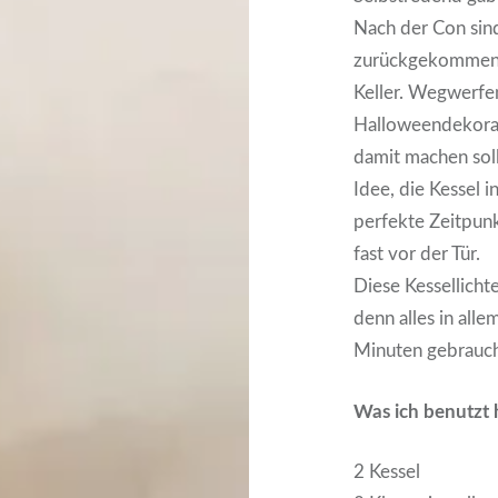
Nach der Con sind
zurückgekommen 
Keller. Wegwerfen 
Halloweendekorati
damit machen soll
Idee, die Kessel i
perfekte Zeitpunk
fast vor der Tür.
Diese Kessellichte
denn alles in alle
Minuten gebrauch
Was ich benutzt 
2 Kessel