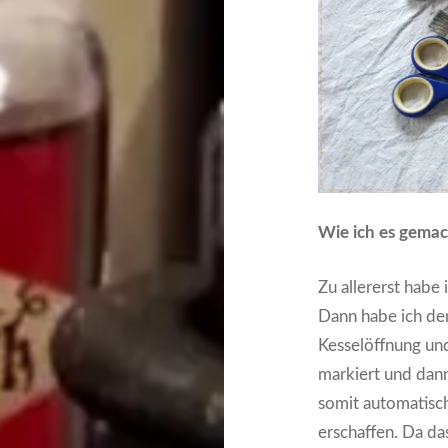
Wie ich es gemac
Zu allererst habe 
Dann habe ich de
Kesselöffnung und
markiert und dann
somit automatisch
erschaffen. Da da