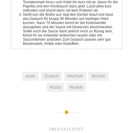
Tomatenmark hinzu und röstet ihn kurz mit an, bevor ihr die
Paprika und den Knoblauch dazu gebt. Lasst alles kurz
mitbraten und löscht dann mit dem Rotwein ab.
Gießt nun die Brühe auf, legt den Deckel drauf und lasst
das Gulasch für knapp 90 Minuten auf niedriger Hitze
kochen. Nach 70 Minuten könnt ihr die Kürbiswürfel
dazugeben und die Sauce mit Gewürzen abschmecken.
Sollte euch die Sauce dann jedoch noch zu flüssig sein,
könnt ihr sie entweder einkochen lassen oder mit
Saucenbinder andicken.
Zum Gulasch passen sehr gut
Bandnudeln, Klöße oder Kartoffeln.
essen
Gulasch
Herzhaft
Kochen
Kürbis
Nudeln
Post
navigation
PREVIOUS POST