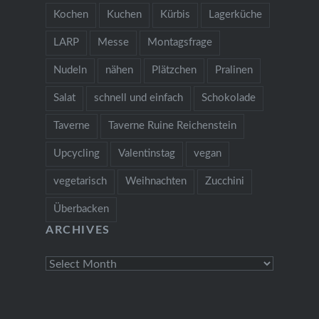
Kochen
Kuchen
Kürbis
Lagerküche
LARP
Messe
Montagsfrage
Nudeln
nähen
Plätzchen
Pralinen
Salat
schnell und einfach
Schokolade
Taverne
Taverne Ruine Reichenstein
Upcycling
Valentinstag
vegan
vegetarisch
Weihnachten
Zucchini
Überbacken
ARCHIVES
Archives