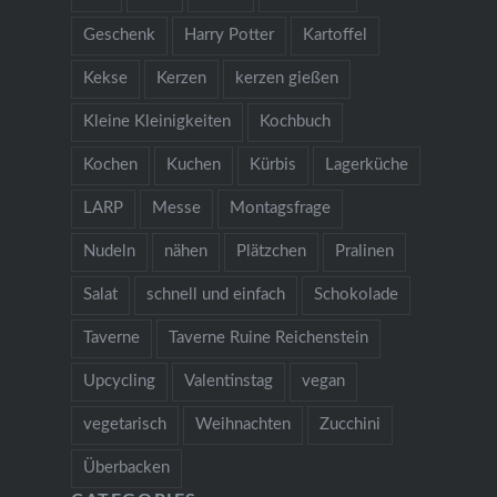
Geschenk
Harry Potter
Kartoffel
Kekse
Kerzen
kerzen gießen
Kleine Kleinigkeiten
Kochbuch
Kochen
Kuchen
Kürbis
Lagerküche
LARP
Messe
Montagsfrage
Nudeln
nähen
Plätzchen
Pralinen
Salat
schnell und einfach
Schokolade
Taverne
Taverne Ruine Reichenstein
Upcycling
Valentinstag
vegan
vegetarisch
Weihnachten
Zucchini
Überbacken