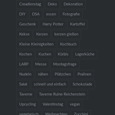
Creadienstag
Deko
Dekoration
DIY
DSA
essen
Fotografie
Geschenk
Harry Potter
Kartoffel
Kekse
Kerzen
kerzen gießen
Kleine Kleinigkeiten
Kochbuch
Kochen
Kuchen
Kürbis
Lagerküche
LARP
Messe
Montagsfrage
Nudeln
nähen
Plätzchen
Pralinen
Salat
schnell und einfach
Schokolade
Taverne
Taverne Ruine Reichenstein
Upcycling
Valentinstag
vegan
vegetarisch
Weihnachten
Zucchini