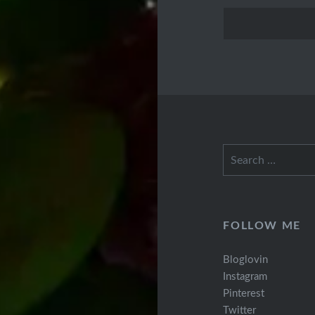
Search
for:
FOLLOW ME
Bloglovin
Instagram
Pinterest
Twitter