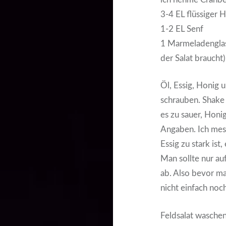
3-4 EL flüssiger 
1-2 EL Senf
1 Marmeladenglas
der Salat braucht)
Öl, Essig, Honig 
schrauben. Shake 
es zu sauer, Hon
Angaben. Ich mess
Essig zu stark is
Man sollte nur au
ab. Also bevor m
nicht einfach noc
Feldsalat waschen