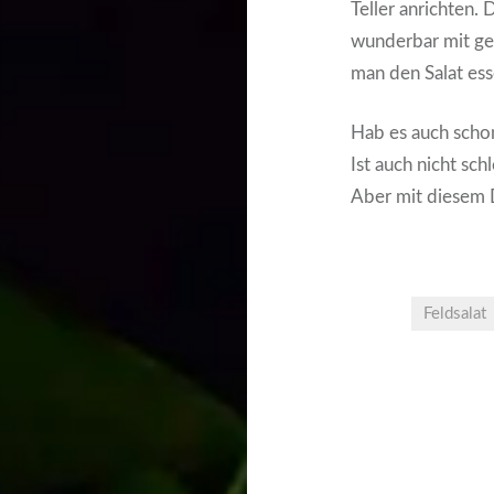
Teller anrichten.
wunderbar mit ge
man den Salat ess
Hab es auch schon
Ist auch nicht sch
Aber mit diesem
Feldsalat
Post
navigation