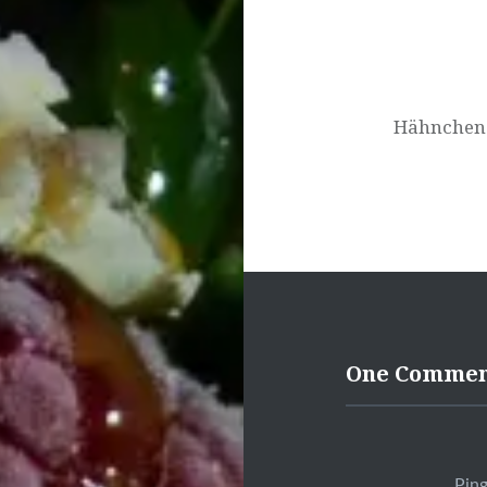
Hähnchens
One Comme
Pin