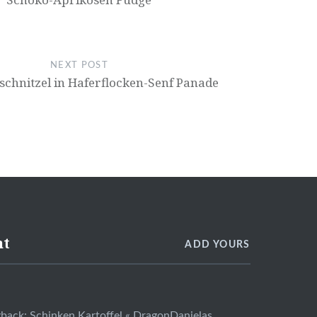
NEXT POST
chnitzel in Haferflocken-Senf Panade
nt
ADD YOURS
gback:
Schinken Kartoffel « DragonDanielas