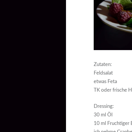
Zutaten:
Feldsalat
etwas Feta
TK oder frische 
Dressing:
30 ml Öl
10 ml Fruchtiger
ich nehme Cranbe