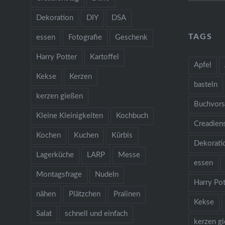
Dekoration
DIY
DSA
TAGS
essen
Fotografie
Geschenk
Harry Potter
Kartoffel
Apfel
Kekse
Kerzen
basteln
kerzen gießen
Buchvors
Kleine Kleinigkeiten
Kochbuch
Creadien
Kochen
Kuchen
Kürbis
Dekorati
Lagerküche
LARP
Messe
essen
Montagsfrage
Nudeln
Harry Pot
nähen
Plätzchen
Pralinen
Kekse
Salat
schnell und einfach
kerzen g