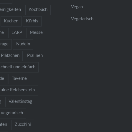
Vegan
einigkeiten
Kochbuch
Vegetarisch
Kuchen
Kürbis
he
LARP
Messe
rage
Nudeln
Plätzchen
Pralinen
schnell und einfach
de
Taverne
Ruine Reichenstein
g
Valentinstag
vegetarisch
hten
Zucchini