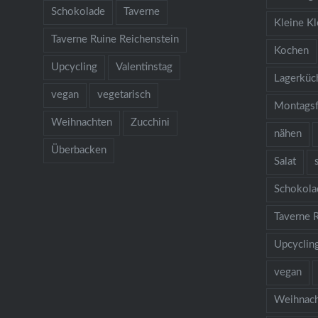
Schokolade
Taverne
Kleine Kl
Taverne Ruine Reichenstein
Kochen
Upcycling
Valentinstag
Lagerküc
vegan
vegetarisch
Montagsf
Weihnachten
Zucchini
nähen
Überbacken
Salat
Schokola
Taverne 
Upcyclin
vegan
Weihnac