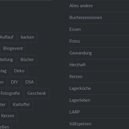
Alles andere
Buchrezensionen
Essen
Auflauf
backen
Fotos
Blogevent
Gewandung
tellung
Bücher
Herzhaft
stag
Deko
Kerzen
on
DIY
DSA
Lagerküche
Fotografie
Geschenk
Lagerleben
ter
Kartoffel
LARP
Kerzen
Süßspeisen
ießen