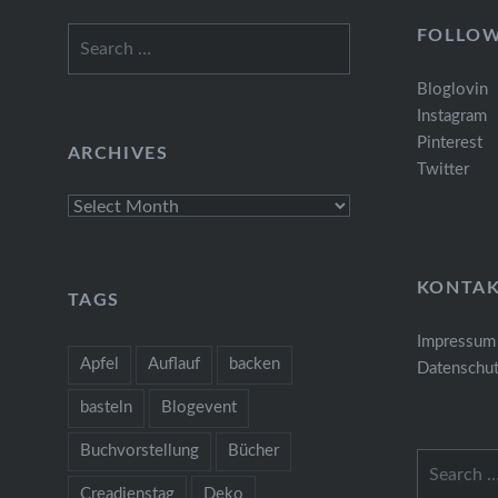
Search
FOLLO
for:
Bloglovin
Instagram
Pinterest
ARCHIVES
Twitter
Archives
KONTA
TAGS
Impressum
Apfel
Auflauf
backen
Datenschut
basteln
Blogevent
Buchvorstellung
Bücher
Search
for:
Creadienstag
Deko