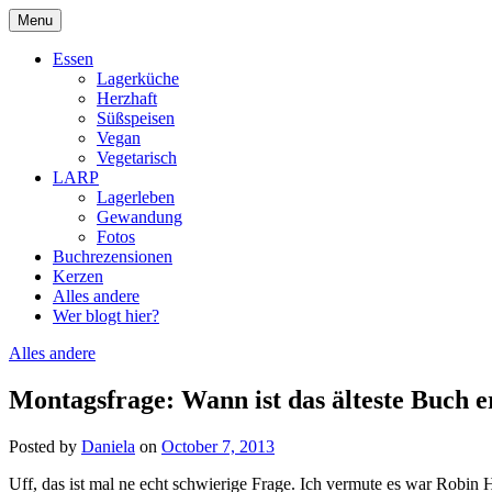
Skip
Menu
to
DragonDanielas Hobbyblog
content
Essen
Lagerküche
Herzhaft
Süßspeisen
Vegan
Vegetarisch
LARP
Lagerleben
Gewandung
Fotos
Buchrezensionen
Kerzen
Alles andere
Wer blogt hier?
Alles andere
Montagsfrage: Wann ist das älteste Buch er
Posted by
Daniela
on
October 7, 2013
Uff, das ist mal ne echt schwierige Frage. Ich vermute es war Robin