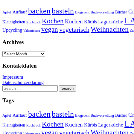
basteln
backen
Cr
Auflauf
Apfel
Bücher
Blogevent
Buchvorstellung
L
Kochen
Kuchen
Lagerküche
Kürbis
Kleinigkeiten
Kochbuch
Weihnachten
vegan
vegetarisch
Upcycling
Zu
Valentinstag
Archives
Archives
Kontaktdaten
Impressum
Datenschutzerklärung
Search
for:
Tags
basteln
backen
Cr
Auflauf
Apfel
Bücher
Blogevent
Buchvorstellung
L
Kochen
Kuchen
Lagerküche
Kürbis
Kleinigkeiten
Kochbuch
Weihnachten
vegan
vegetarisch
Upcycling
Zu
Valentinstag