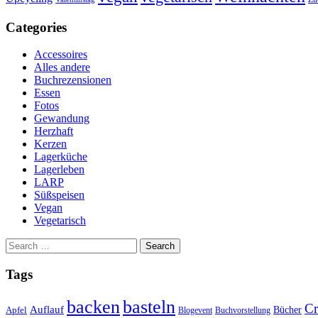
Categories
Accessoires
Alles andere
Buchrezensionen
Essen
Fotos
Gewandung
Herzhaft
Kerzen
Lagerküche
Lagerleben
LARP
Süßspeisen
Vegan
Vegetarisch
Search
for:
Tags
basteln
backen
Cr
Auflauf
Apfel
Bücher
Blogevent
Buchvorstellung