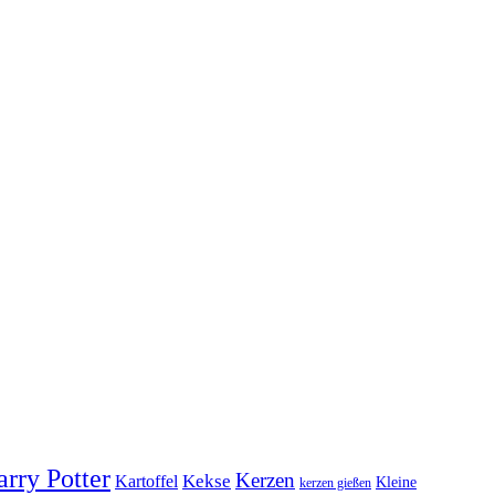
rry Potter
Kerzen
Kekse
Kartoffel
Kleine
kerzen gießen