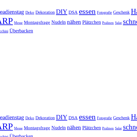
essen
Ha
DIY
eadienstag
Dekoration
DSA
Geschenk
Deko
Fotografie
ARP
schn
nähen
Montagsfrage
Nudeln
Plätzchen
Messe
Salat
Pralinen
Überbacken
cchini
essen
Ha
DIY
eadienstag
Dekoration
DSA
Geschenk
Deko
Fotografie
ARP
schn
nähen
Montagsfrage
Nudeln
Plätzchen
Messe
Salat
Pralinen
Überbacken
cchini