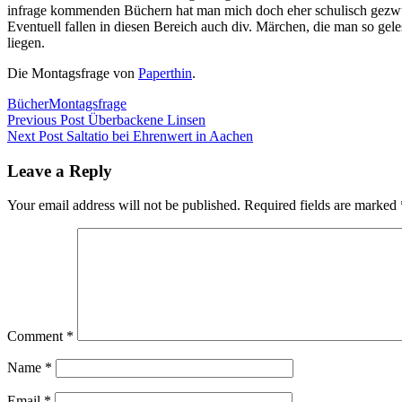
infrage kommenden Büchern hat man mich doch eher schulisch gez
Eventuell fallen in diesen Bereich auch div. Märchen, die man so gele
liegen.
Die Montagsfrage von
Paperthin
.
Bücher
Montagsfrage
Post
Previous Post
Überbackene Linsen
Next Post
Saltatio bei Ehrenwert in Aachen
navigation
Leave a Reply
Your email address will not be published.
Required fields are marked
Comment
*
Name
*
Email
*