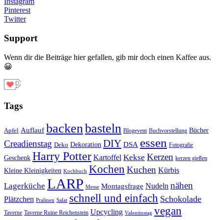
Instagram
Pinterest
Twitter
Support
Wenn dir die Beiträge hier gefallen, gib mir doch einen Kaffee aus.
😀
Tags
basteln
backen
Auflauf
Apfel
Bücher
Blogevent
Buchvorstellung
essen
DIY
Creadienstag
Dekoration
DSA
Deko
Fotografie
Harry Potter
Kerzen
Kekse
Kartoffel
Geschenk
kerzen gießen
Kochen
Kuchen
Kürbis
Kleine Kleinigkeiten
Kochbuch
LARP
nähen
Lagerküche
Montagsfrage
Nudeln
Messe
schnell und einfach
Schokolade
Plätzchen
Salat
Pralinen
vegan
Upcycling
Taverne
Taverne Ruine Reichenstein
Valentinstag