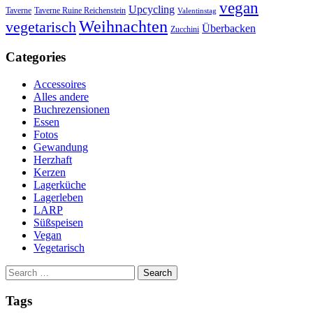
vegan
Upcycling
Taverne
Taverne Ruine Reichenstein
Valentinstag
Weihnachten
vegetarisch
Überbacken
Zucchini
Categories
Accessoires
Alles andere
Buchrezensionen
Essen
Fotos
Gewandung
Herzhaft
Kerzen
Lagerküche
Lagerleben
LARP
Süßspeisen
Vegan
Vegetarisch
Search
for:
Tags