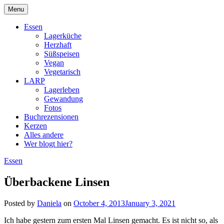
Skip
Menu
to
DragonDanielas Hobbyblog
content
Essen
Lagerküche
Herzhaft
Süßspeisen
Vegan
Vegetarisch
LARP
Lagerleben
Gewandung
Fotos
Buchrezensionen
Kerzen
Alles andere
Wer blogt hier?
Essen
Überbackene Linsen
Posted by
Daniela
on
October 4, 2013
January 3, 2021
Ich habe gestern zum ersten Mal Linsen gemacht. Es ist nicht so, als