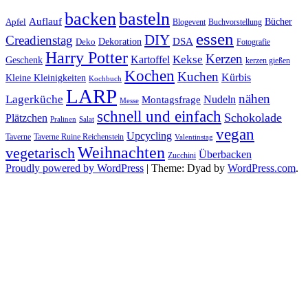
basteln
backen
Auflauf
Apfel
Bücher
Blogevent
Buchvorstellung
essen
DIY
Creadienstag
Dekoration
DSA
Deko
Fotografie
Harry Potter
Kerzen
Kekse
Kartoffel
Geschenk
kerzen gießen
Kochen
Kuchen
Kürbis
Kleine Kleinigkeiten
Kochbuch
LARP
nähen
Lagerküche
Montagsfrage
Nudeln
Messe
schnell und einfach
Schokolade
Plätzchen
Salat
Pralinen
vegan
Upcycling
Taverne
Taverne Ruine Reichenstein
Valentinstag
Weihnachten
vegetarisch
Überbacken
Zucchini
Proudly powered by WordPress
|
Theme: Dyad by
WordPress.com
.