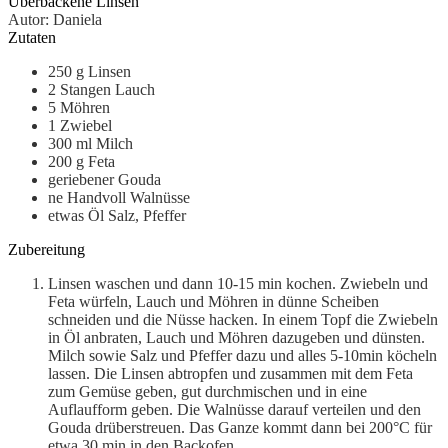
Überbackene Linsen
Autor
:
Daniela
Zutaten
250
g
Linsen
2
Stangen Lauch
5
Möhren
1
Zwiebel
300
ml
Milch
200
g
Feta
geriebener Gouda
ne Handvoll Walnüsse
etwas Öl
Salz, Pfeffer
Zubereitung
Linsen waschen und dann 10-15 min kochen. Zwiebeln und
Feta würfeln, Lauch und Möhren in dünne Scheiben
schneiden und die Nüsse hacken. In einem Topf die Zwiebeln
in Öl anbraten, Lauch und Möhren dazugeben und dünsten.
Milch sowie Salz und Pfeffer dazu und alles 5-10min köcheln
lassen. Die Linsen abtropfen und zusammen mit dem Feta
zum Gemüse geben, gut durchmischen und in eine
Auflaufform geben. Die Walnüsse darauf verteilen und den
Gouda drüberstreuen. Das Ganze kommt dann bei 200°C für
etwa 30 min in den Backofen.