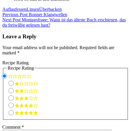
Auflauf
essen
Linsen
Überbacken
Post
Previous Post
Bonner Klangwellen
Next Post
Montagsfrage: Wann ist das älteste Buch erschienen, das
navigation
du freiwillig gelesen hast?
Leave a Reply
Your email address will not be published.
Required fields are
marked
*
Recipe Rating
Recipe Rating
Comment
*