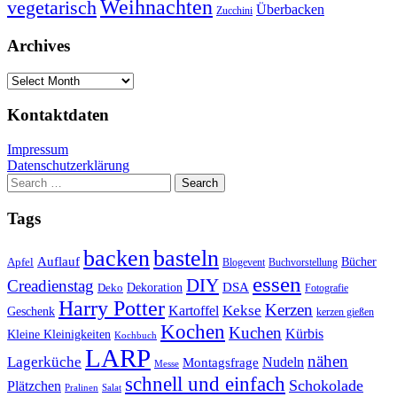
Weihnachten
vegetarisch
Überbacken
Zucchini
Archives
Archives
Kontaktdaten
Impressum
Datenschutzerklärung
Search
for:
Tags
basteln
backen
Auflauf
Apfel
Bücher
Blogevent
Buchvorstellung
essen
DIY
Creadienstag
Dekoration
DSA
Deko
Fotografie
Harry Potter
Kerzen
Kekse
Kartoffel
Geschenk
kerzen gießen
Kochen
Kuchen
Kürbis
Kleine Kleinigkeiten
Kochbuch
LARP
nähen
Lagerküche
Montagsfrage
Nudeln
Messe
schnell und einfach
Schokolade
Plätzchen
Salat
Pralinen