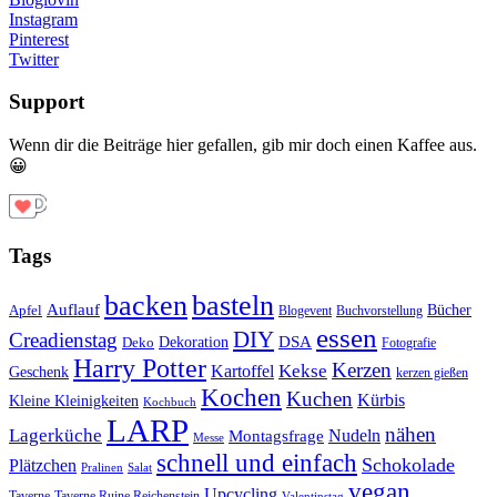
Instagram
Pinterest
Twitter
Support
Wenn dir die Beiträge hier gefallen, gib mir doch einen Kaffee aus.
😀
Tags
basteln
backen
Auflauf
Apfel
Bücher
Blogevent
Buchvorstellung
essen
DIY
Creadienstag
Dekoration
DSA
Deko
Fotografie
Harry Potter
Kerzen
Kekse
Kartoffel
Geschenk
kerzen gießen
Kochen
Kuchen
Kürbis
Kleine Kleinigkeiten
Kochbuch
LARP
nähen
Lagerküche
Montagsfrage
Nudeln
Messe
schnell und einfach
Schokolade
Plätzchen
Salat
Pralinen
vegan
Upcycling
Taverne
Taverne Ruine Reichenstein
Valentinstag