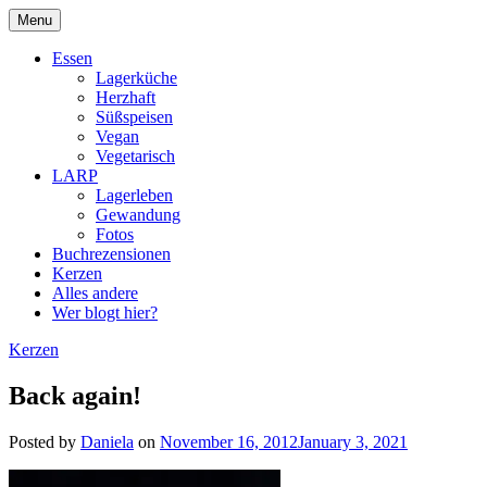
Skip
Menu
to
DragonDanielas Hobbyblog
content
Essen
Lagerküche
Herzhaft
Süßspeisen
Vegan
Vegetarisch
LARP
Lagerleben
Gewandung
Fotos
Buchrezensionen
Kerzen
Alles andere
Wer blogt hier?
Kerzen
Back again!
Posted by
Daniela
on
November 16, 2012
January 3, 2021