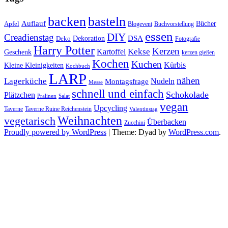
basteln
backen
Auflauf
Apfel
Bücher
Blogevent
Buchvorstellung
essen
DIY
Creadienstag
Dekoration
DSA
Deko
Fotografie
Harry Potter
Kerzen
Kekse
Kartoffel
Geschenk
kerzen gießen
Kochen
Kuchen
Kürbis
Kleine Kleinigkeiten
Kochbuch
LARP
nähen
Lagerküche
Montagsfrage
Nudeln
Messe
schnell und einfach
Schokolade
Plätzchen
Salat
Pralinen
vegan
Upcycling
Taverne
Taverne Ruine Reichenstein
Valentinstag
Weihnachten
vegetarisch
Überbacken
Zucchini
Proudly powered by WordPress
|
Theme: Dyad by
WordPress.com
.