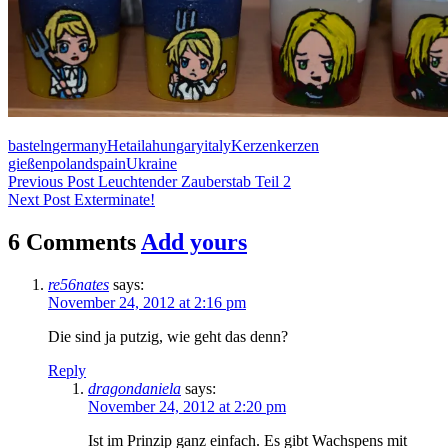
basteln
germany
Hetaila
hungary
italy
Kerzen
kerzen
gießen
poland
spain
Ukraine
Post
Previous Post
Leuchtender Zauberstab Teil 2
Next Post
Exterminate!
navigation
6 Comments
Add yours
re56nates
says:
November 24, 2012 at 2:16 pm
Die sind ja putzig, wie geht das denn?
Reply
dragondaniela
says:
November 24, 2012 at 2:20 pm
Ist im Prinzip ganz einfach. Es gibt Wachspens mit