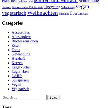
schnell und einfach
Schokolade
Plätzchen
Salat
Pralinen
vegan
Upcycling
Taverne
Taverne Ruine Reichenstein
Valentinstag
Weihnachten
vegetarisch
Überbacken
Zucchini
Categories
Accessoires
Alles andere
Buchrezensionen
Essen
Fotos
Gewandung
Herzhaft
Kerzen
Lagerküche
Lagerleben
LARP
Süßspeisen
Vegan
Vegetarisch
Search
for:
Tags