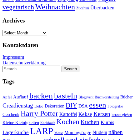
Weihnachten
vegetarisch
Überbacken
Zucchini
Archives
Archives
Kontaktdaten
Impressum
Datenschutzerklärung
Search
for:
Tags
basteln
backen
Auflauf
Apfel
Bücher
Blogevent
Buchvorstellung
essen
DIY
Creadienstag
Dekoration
DSA
Deko
Fotografie
Harry Potter
Kerzen
Kekse
Kartoffel
Geschenk
kerzen gießen
Kochen
Kuchen
Kürbis
Kleine Kleinigkeiten
Kochbuch
LARP
nähen
Lagerküche
Montagsfrage
Nudeln
Messe