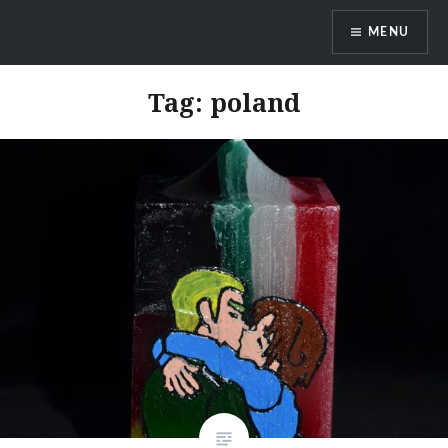
Skip
MENU
to
content
DragonDanielas Hobbyblog
Tag:
poland