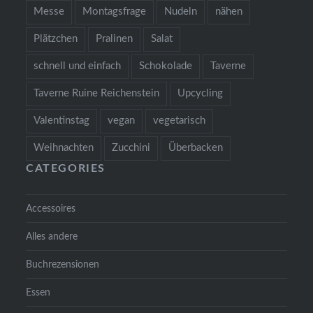
Messe
Montagsfrage
Nudeln
nähen
Plätzchen
Pralinen
Salat
schnell und einfach
Schokolade
Taverne
Taverne Ruine Reichenstein
Upcycling
Valentinstag
vegan
vegetarisch
Weihnachten
Zucchini
Überbacken
CATEGORIES
Accessoires
Alles andere
Buchrezensionen
Essen