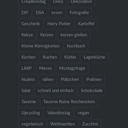
Creadienstag
Deko
Dekoration
DIY
DSA
essen
Fotografie
Geschenk
Harry Potter
Kartoffel
Kekse
Kerzen
kerzen gießen
Kleine Kleinigkeiten
Kochbuch
Kochen
Kuchen
Kürbis
Lagerküche
LARP
Messe
Montagsfrage
Nudeln
nähen
Plätzchen
Pralinen
Salat
schnell und einfach
Schokolade
Taverne
Taverne Ruine Reichenstein
Upcycling
Valentinstag
vegan
vegetarisch
Weihnachten
Zucchini