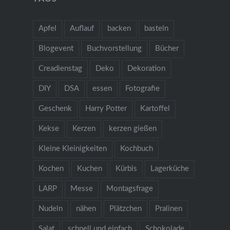
Apfel
Auflauf
backen
basteln
Blogevent
Buchvorstellung
Bücher
Creadienstag
Deko
Dekoration
DIY
DSA
essen
Fotografie
Geschenk
Harry Potter
Kartoffel
Kekse
Kerzen
kerzen gießen
Kleine Kleinigkeiten
Kochbuch
Kochen
Kuchen
Kürbis
Lagerküche
LARP
Messe
Montagsfrage
Nudeln
nähen
Plätzchen
Pralinen
Salat
schnell und einfach
Schokolade