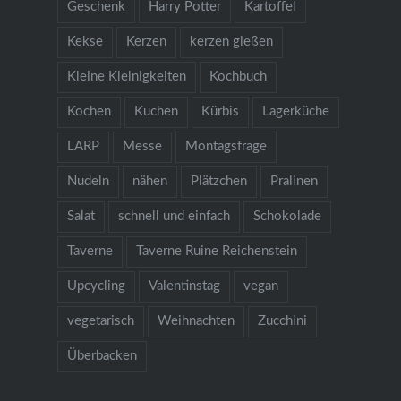
Geschenk
Harry Potter
Kartoffel
Kekse
Kerzen
kerzen gießen
Kleine Kleinigkeiten
Kochbuch
Kochen
Kuchen
Kürbis
Lagerküche
LARP
Messe
Montagsfrage
Nudeln
nähen
Plätzchen
Pralinen
Salat
schnell und einfach
Schokolade
Taverne
Taverne Ruine Reichenstein
Upcycling
Valentinstag
vegan
vegetarisch
Weihnachten
Zucchini
Überbacken