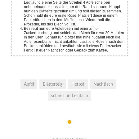
Legt auf die eine Seite der Streifen 4 Apfelscheiben
nebeneinander, dass sie über den Rand schauen. Klappt
nun den Blätterteigstreifen um und rollt diesen zusammen.
Schon habt ihr eure erste Rose. Platziert diese in einem
Papierförmchen in dem Muffinblech. Wiederholt die
Prozedur, bis das Blech voll ist.
Bestreut nun eure Apfelrosen mit einer Zimt-
Zuckermischung und schiebt das Blech für etwa 20 Minuten
in den Ofen. Schaut ruhig öfter mal hinein, damit euch die
Apfelrosenblätter nicht ankohlen.
Lasst die Rosen nach dem
Backen abkühlen und bestäubt sie mit etwas Puderzucker.
Fertig ist euer Nachtisch oder Gebäck zum Kaffee.
Apfel
Blätterteig
Herbst
Nachtisch
schnell und einfach
Post
navigation