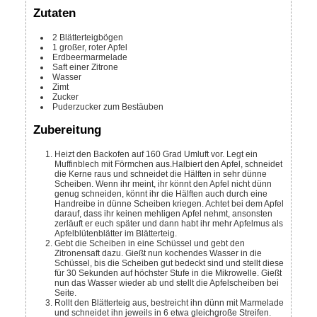
Zutaten
2
Blätterteigbögen
1
großer, roter Apfel
Erdbeermarmelade
Saft einer Zitrone
Wasser
Zimt
Zucker
Puderzucker zum Bestäuben
Zubereitung
Heizt den Backofen auf 160 Grad Umluft vor. Legt ein
Muffinblech mit Förmchen aus.
Halbiert den Apfel, schneidet
die Kerne raus und schneidet die Hälften in sehr dünne
Scheiben. Wenn ihr meint, ihr könnt den Apfel nicht dünn
genug schneiden, könnt ihr die Hälften auch durch eine
Handreibe in dünne Scheiben kriegen. Achtet bei dem Apfel
darauf, dass ihr keinen mehligen Apfel nehmt, ansonsten
zerläuft er euch später und dann habt ihr mehr Apfelmus als
Apfelblütenblätter im Blätterteig.
Gebt die Scheiben in eine Schüssel und gebt den
Zitronensaft dazu. Gießt nun kochendes Wasser in die
Schüssel, bis die Scheiben gut bedeckt sind und stellt diese
für 30 Sekunden auf höchster Stufe in die Mikrowelle. Gießt
nun das Wasser wieder ab und stellt die Apfelscheiben bei
Seite.
Rollt den Blätterteig aus, bestreicht ihn dünn mit Marmelade
und schneidet ihn jeweils in 6 etwa gleichgroße Streifen.