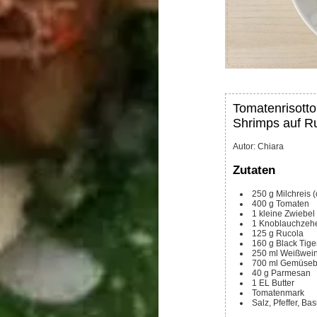
Tomatenrisotto
Shrimps auf R
Autor
:
Chiara
Zutaten
250
g
Milchreis (
400
g
Tomaten
1
kleine Zwiebel
1
Knoblauchzeh
125
g
Rucola
160
g
Black Tige
250
ml
Weißwei
700
ml
Gemüseb
40
g
Parmesan
1
EL
Butter
Tomatenmark
Salz, Pfeffer, Ba