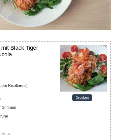
 mit Black Tiger
ucola
oder Risottoreis)
Drucken
e
r Shrimps
n
rühe
silikum