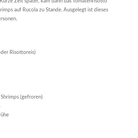
 Kurze Zeit später, kam dann das Tomatenrisotto
hrimps auf Rucola zu Stande. Ausgelegt ist dieses
ersonen.
oder Risottoreis)
 Shrimps (gefroren)
n
rühe