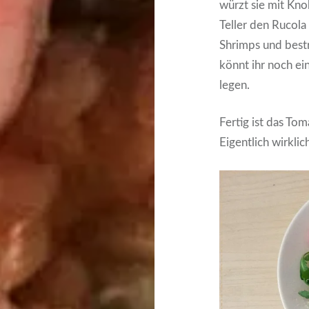
würzt sie mit Kno
Teller den Rucola 
Shrimps und bestr
könnt ihr noch ei
legen.
Fertig ist das To
Eigentlich wirklic