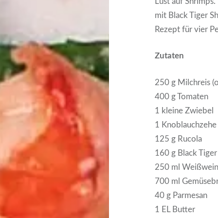
Lust auf Shrimps.
mit Black Tiger S
Rezept für vier P
Zutaten
250 g Milchreis (
400 g Tomaten
1 kleine Zwiebel
1 Knoblauchzehe
125 g Rucola
160 g Black Tiger
250 ml Weißwei
700 ml Gemüseb
40 g Parmesan
1 EL Butter