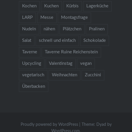
Kochen
Kuchen
Kürbis
Lagerküche
LARP
Messe
Montagsfrage
Nudeln
nähen
Plätzchen
Pralinen
Salat
schnell und einfach
Schokolade
Taverne
Taverne Ruine Reichenstein
Upcycling
Valentinstag
vegan
vegetarisch
Weihnachten
Zucchini
Überbacken
Proudly powered by WordPress
|
Theme: Dyad by
WordPress.com
.