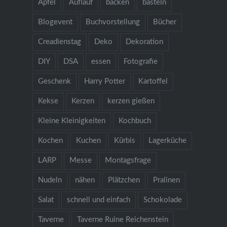
Apfel
Auflauf
backen
basteln
Blogevent
Buchvorstellung
Bücher
Creadienstag
Deko
Dekoration
DIY
DSA
essen
Fotografie
Geschenk
Harry Potter
Kartoffel
Kekse
Kerzen
kerzen gießen
Kleine Kleinigkeiten
Kochbuch
Kochen
Kuchen
Kürbis
Lagerküche
LARP
Messe
Montagsfrage
Nudeln
nähen
Plätzchen
Pralinen
Salat
schnell und einfach
Schokolade
Taverne
Taverne Ruine Reichenstein