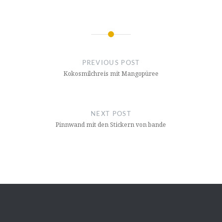
Post
navigation
PREVIOUS POST
Kokosmilchreis mit Mangopüree
NEXT POST
Pinnwand mit den Stickern von bande