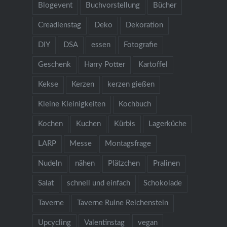
Blogevent
Buchvorstellung
Bücher
Creadienstag
Deko
Dekoration
DIY
DSA
essen
Fotografie
Geschenk
Harry Potter
Kartoffel
Kekse
Kerzen
kerzen gießen
Kleine Kleinigkeiten
Kochbuch
Kochen
Kuchen
Kürbis
Lagerküche
LARP
Messe
Montagsfrage
Nudeln
nähen
Plätzchen
Pralinen
Salat
schnell und einfach
Schokolade
Taverne
Taverne Ruine Reichenstein
Upcycling
Valentinstag
vegan