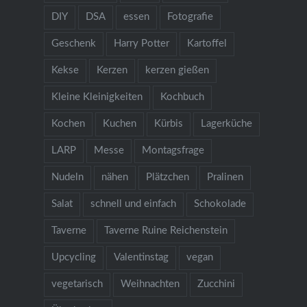
DIY
DSA
essen
Fotografie
Geschenk
Harry Potter
Kartoffel
Kekse
Kerzen
kerzen gießen
Kleine Kleinigkeiten
Kochbuch
Kochen
Kuchen
Kürbis
Lagerküche
LARP
Messe
Montagsfrage
Nudeln
nähen
Plätzchen
Pralinen
Salat
schnell und einfach
Schokolade
Taverne
Taverne Ruine Reichenstein
Upcycling
Valentinstag
vegan
vegetarisch
Weihnachten
Zucchini