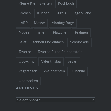
Kleine Kleinigkeiten
Kochbuch
Kochen
Kuchen
Kürbis
Lagerküche
LARP
Messe
Montagsfrage
Nudeln
nähen
Plätzchen
Pralinen
Salat
schnell und einfach
Schokolade
Taverne
Taverne Ruine Reichenstein
Upcycling
Valentinstag
vegan
vegetarisch
Weihnachten
Zucchini
Überbacken
ARCHIVES
Archives