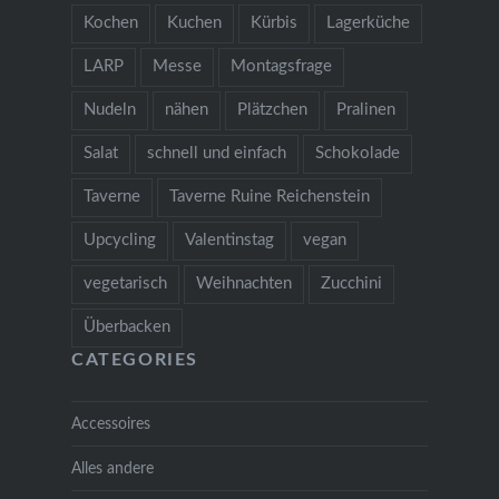
Kochen
Kuchen
Kürbis
Lagerküche
LARP
Messe
Montagsfrage
Nudeln
nähen
Plätzchen
Pralinen
Salat
schnell und einfach
Schokolade
Taverne
Taverne Ruine Reichenstein
Upcycling
Valentinstag
vegan
vegetarisch
Weihnachten
Zucchini
Überbacken
CATEGORIES
Accessoires
Alles andere