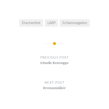
Drachenfest
LARP
Schlammagedon
Post
navigation
PREVIOUS POST
Schnelle Restesuppe
NEXT POST
Bromannislikör