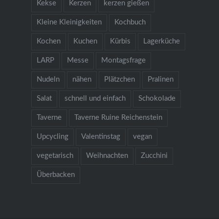
Kekse
Kerzen
kerzen gießen
Kleine Kleinigkeiten
Kochbuch
Kochen
Kuchen
Kürbis
Lagerküche
LARP
Messe
Montagsfrage
Nudeln
nähen
Plätzchen
Pralinen
Salat
schnell und einfach
Schokolade
Taverne
Taverne Ruine Reichenstein
Upcycling
Valentinstag
vegan
vegetarisch
Weihnachten
Zucchini
Überbacken