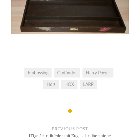
Embossing
Gryffindor
Harry Potter
Holz
HÖX
LARP
Post
navigation
PREVIOUS POST
ITige Schreibfeder mit Kugelschreibermiene