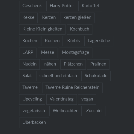
Geschenk
Harry Potter
Kartoffel
Kekse
Kerzen
kerzen gießen
Kleine Kleinigkeiten
Kochbuch
Kochen
Kuchen
Kürbis
Lagerküche
LARP
Messe
Montagsfrage
Nudeln
nähen
Plätzchen
Pralinen
Salat
schnell und einfach
Schokolade
Taverne
Taverne Ruine Reichenstein
Upcycling
Valentinstag
vegan
vegetarisch
Weihnachten
Zucchini
Überbacken