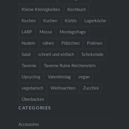
Kleine Kleinigkeiten
Kochbuch
Kochen
Kuchen
Kürbis
Lagerküche
LARP
Messe
Montagsfrage
Nudeln
nähen
Plätzchen
Pralinen
Salat
schnell und einfach
Schokolade
Taverne
Taverne Ruine Reichenstein
Upcycling
Valentinstag
vegan
vegetarisch
Weihnachten
Zucchini
Überbacken
CATEGORIES
Accessoires