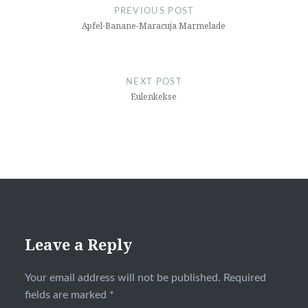
navigation
PREVIOUS POST
Apfel-Banane-Maracuja Marmelade
NEXT POST
Eulenkekse
Leave a Reply
Your email address will not be published.
Required
fields are marked
*