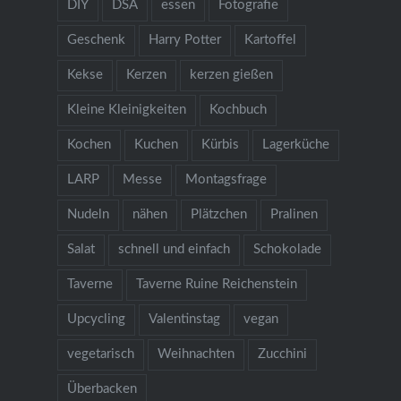
DIY
DSA
essen
Fotografie
Geschenk
Harry Potter
Kartoffel
Kekse
Kerzen
kerzen gießen
Kleine Kleinigkeiten
Kochbuch
Kochen
Kuchen
Kürbis
Lagerküche
LARP
Messe
Montagsfrage
Nudeln
nähen
Plätzchen
Pralinen
Salat
schnell und einfach
Schokolade
Taverne
Taverne Ruine Reichenstein
Upcycling
Valentinstag
vegan
vegetarisch
Weihnachten
Zucchini
Überbacken