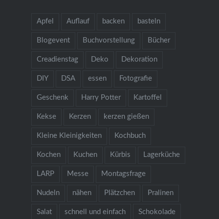
Apfel
Auflauf
backen
basteln
Blogevent
Buchvorstellung
Bücher
Creadienstag
Deko
Dekoration
DIY
DSA
essen
Fotografie
Geschenk
Harry Potter
Kartoffel
Kekse
Kerzen
kerzen gießen
Kleine Kleinigkeiten
Kochbuch
Kochen
Kuchen
Kürbis
Lagerküche
LARP
Messe
Montagsfrage
Nudeln
nähen
Plätzchen
Pralinen
Salat
schnell und einfach
Schokolade