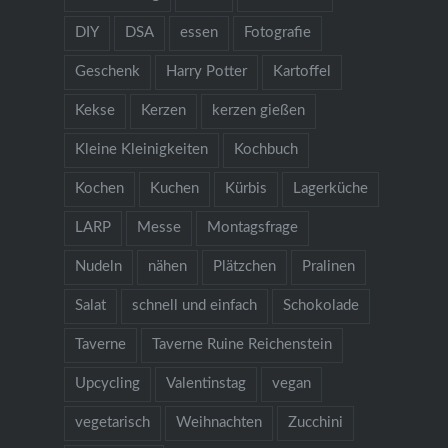
DIY
DSA
essen
Fotografie
Geschenk
Harry Potter
Kartoffel
Kekse
Kerzen
kerzen gießen
Kleine Kleinigkeiten
Kochbuch
Kochen
Kuchen
Kürbis
Lagerküche
LARP
Messe
Montagsfrage
Nudeln
nähen
Plätzchen
Pralinen
Salat
schnell und einfach
Schokolade
Taverne
Taverne Ruine Reichenstein
Upcycling
Valentinstag
vegan
vegetarisch
Weihnachten
Zucchini