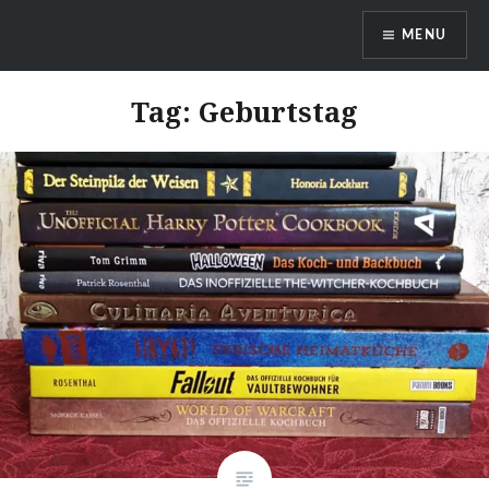
Skip
MENU
to
content
DragonDanielas Hobbyblog
Tag:
Geburtstag