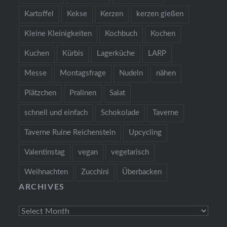
Kartoffel
Kekse
Kerzen
kerzen gießen
Kleine Kleinigkeiten
Kochbuch
Kochen
Kuchen
Kürbis
Lagerküche
LARP
Messe
Montagsfrage
Nudeln
nähen
Plätzchen
Pralinen
Salat
schnell und einfach
Schokolade
Taverne
Taverne Ruine Reichenstein
Upcycling
Valentinstag
vegan
vegetarisch
Weihnachten
Zucchini
Überbacken
ARCHIVES
Archives