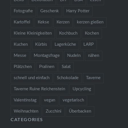
Fotografie
Geschenk
Harry Potter
Kartoffel
Kekse
Kerzen
kerzen gießen
Kleine Kleinigkeiten
Kochbuch
Kochen
Kuchen
Kürbis
Lagerküche
LARP
Messe
Montagsfrage
Nudeln
nähen
Plätzchen
Pralinen
Salat
schnell und einfach
Schokolade
Taverne
Taverne Ruine Reichenstein
Upcycling
Valentinstag
vegan
vegetarisch
Weihnachten
Zucchini
Überbacken
CATEGORIES