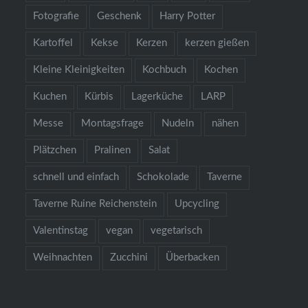
Fotografie
Geschenk
Harry Potter
Kartoffel
Kekse
Kerzen
kerzen gießen
Kleine Kleinigkeiten
Kochbuch
Kochen
Kuchen
Kürbis
Lagerküche
LARP
Messe
Montagsfrage
Nudeln
nähen
Plätzchen
Pralinen
Salat
schnell und einfach
Schokolade
Taverne
Taverne Ruine Reichenstein
Upcycling
Valentinstag
vegan
vegetarisch
Weihnachten
Zucchini
Überbacken