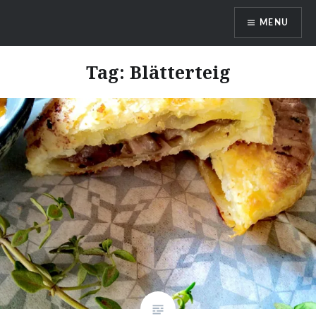
Skip
MENU
to
content
DragonDanielas Hobbyblog
Tag:
Blätterteig