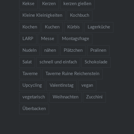
Kekse
Kerzen
kerzen gießen
Kleine Kleinigkeiten
Kochbuch
Kochen
Kuchen
Kürbis
Lagerküche
LARP
Messe
Montagsfrage
Nudeln
nähen
Plätzchen
Pralinen
Salat
schnell und einfach
Schokolade
Taverne
Taverne Ruine Reichenstein
Upcycling
Valentinstag
vegan
vegetarisch
Weihnachten
Zucchini
Überbacken