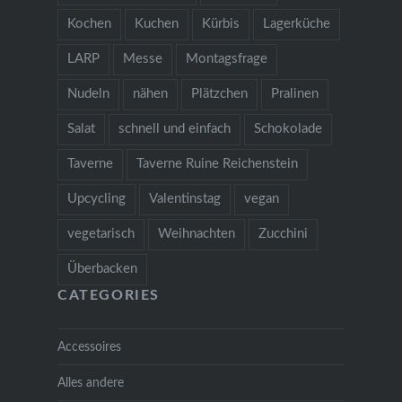
Kochen
Kuchen
Kürbis
Lagerküche
LARP
Messe
Montagsfrage
Nudeln
nähen
Plätzchen
Pralinen
Salat
schnell und einfach
Schokolade
Taverne
Taverne Ruine Reichenstein
Upcycling
Valentinstag
vegan
vegetarisch
Weihnachten
Zucchini
Überbacken
CATEGORIES
Accessoires
Alles andere