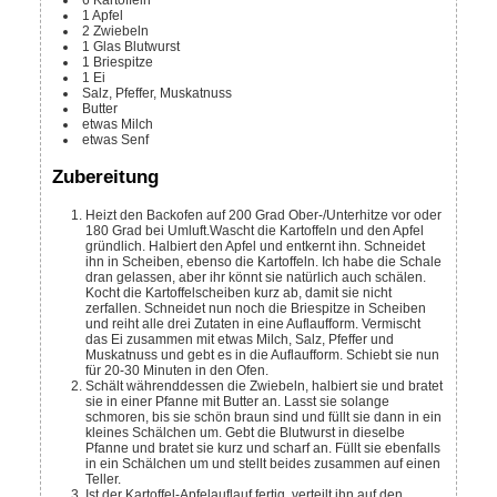
6
Kartoffeln
1
Apfel
2
Zwiebeln
1
Glas
Blutwurst
1
Briespitze
1
Ei
Salz, Pfeffer, Muskatnuss
Butter
etwas Milch
etwas Senf
Zubereitung
Heizt den Backofen auf 200 Grad Ober-/Unterhitze vor oder
180 Grad bei Umluft.
Wascht die Kartoffeln und den Apfel
gründlich. Halbiert den Apfel und entkernt ihn. Schneidet
ihn in Scheiben, ebenso die Kartoffeln. Ich habe die Schale
dran gelassen, aber ihr könnt sie natürlich auch schälen.
Kocht die Kartoffelscheiben kurz ab, damit sie nicht
zerfallen. Schneidet nun noch die Briespitze in Scheiben
und reiht alle drei Zutaten in eine Auflaufform.
Vermischt
das Ei zusammen mit etwas Milch, Salz, Pfeffer und
Muskatnuss und gebt es in die Auflaufform. Schiebt sie nun
für 20-30 Minuten in den Ofen.
Schält währenddessen die Zwiebeln, halbiert sie und bratet
sie in einer Pfanne mit Butter an. Lasst sie solange
schmoren, bis sie schön braun sind und füllt sie dann in ein
kleines Schälchen um. Gebt die Blutwurst in dieselbe
Pfanne und bratet sie kurz und scharf an. Füllt sie ebenfalls
in ein Schälchen um und stellt beides zusammen auf einen
Teller.
Ist der Kartoffel-Apfelauflauf fertig, verteilt ihn auf den