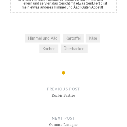
Tellern und serviert das Gericht mit etwas Senf.
Fertig ist
mein etwas anderes Himmel und Ääd! Guten Appetit!
Himmel und Ääd
Kartoffel
Käse
Kochen
Überbacken
Post
navigation
PREVIOUS POST
Kürbis Pastrie
NEXT POST
Gemüse Lasagne