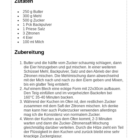
Zutaten
250
g
Butter
300
g
Mehl
500
g
Zucker
1
Pck
Backpulver
1
Priese
Salz
3
Zitronen
4
Eier
100
ml
Milch
Zubereitung
Butter und die hälfte vom Zucker schaumig schlagen, dann
die Eier hinzugeben und gut mischen. In einer weiteren
Schüssel Mehl, Backpulver, Salz und den Abrieb der drei
Zitronen mischen. Die Mehlmischung dann abwechselnd
mit der Mich nach und nach zu den Eiern geben und Mixen,
bis ein glatter Teig entsteht.
Auf einem Blech eine eckige Form mit 22x30cm aufbauen.
Den Teig einfüllen und im vorgeheizten Backofen bei
160°C 35-40 Minuten backen.
Während der Kuchen im Ofen ist, den restlichen Zucker
zusammen mit dem Saft der Zitronen mischen. Ich denke
man kann hier auch Puderzucker verwenden allerdings
mag ich die Konsistenz von normalem Zucker.
Wenn der Kuchen aus dem Ofen kommt, 2-3 Minuten
warten und dann die Zucker-Zitronensaft Mischung
gleichmäßig darüber verteilen. Durch die Hitze zieht ein Teil
der Flüssigkeit in den Kuchen und zurück bleibt eine sehr
knackige Zuckerglasur.