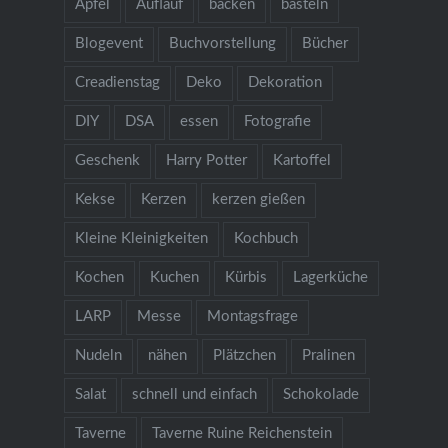
Apfel
Auflauf
backen
basteln
Blogevent
Buchvorstellung
Bücher
Creadienstag
Deko
Dekoration
DIY
DSA
essen
Fotografie
Geschenk
Harry Potter
Kartoffel
Kekse
Kerzen
kerzen gießen
Kleine Kleinigkeiten
Kochbuch
Kochen
Kuchen
Kürbis
Lagerküche
LARP
Messe
Montagsfrage
Nudeln
nähen
Plätzchen
Pralinen
Salat
schnell und einfach
Schokolade
Taverne
Taverne Ruine Reichenstein