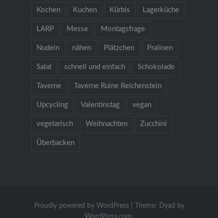
Kochen
Kuchen
Kürbis
Lagerküche
LARP
Messe
Montagsfrage
Nudeln
nähen
Plätzchen
Pralinen
Salat
schnell und einfach
Schokolade
Taverne
Taverne Ruine Reichenstein
Upcycling
Valentinstag
vegan
vegetarisch
Weihnachten
Zucchini
Überbacken
Proudly powered by WordPress
|
Theme: Dyad by
WordPress.com
.