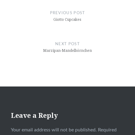
Post
navigation
PREVIOUS POST
Giotto Cupcakes
NEXT POST
Marzipan-Mandelhörnchen
Leave a Reply
Your email address will not be published.
Required