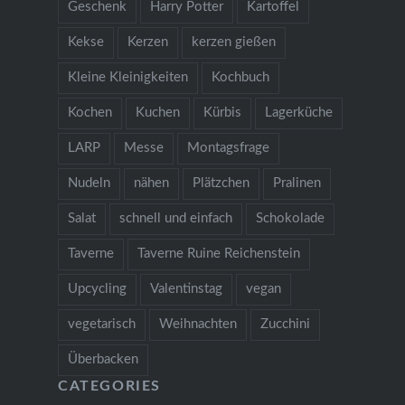
Geschenk
Harry Potter
Kartoffel
Kekse
Kerzen
kerzen gießen
Kleine Kleinigkeiten
Kochbuch
Kochen
Kuchen
Kürbis
Lagerküche
LARP
Messe
Montagsfrage
Nudeln
nähen
Plätzchen
Pralinen
Salat
schnell und einfach
Schokolade
Taverne
Taverne Ruine Reichenstein
Upcycling
Valentinstag
vegan
vegetarisch
Weihnachten
Zucchini
Überbacken
CATEGORIES