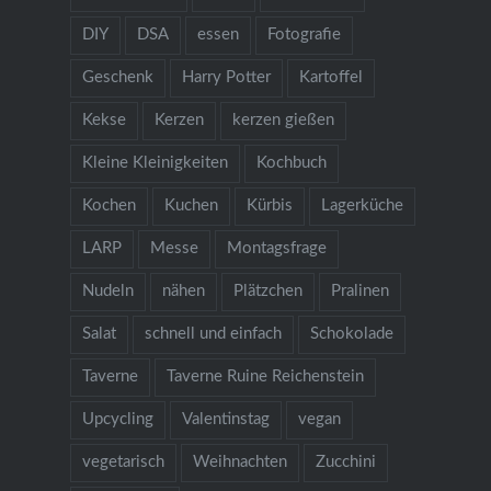
DIY
DSA
essen
Fotografie
Geschenk
Harry Potter
Kartoffel
Kekse
Kerzen
kerzen gießen
Kleine Kleinigkeiten
Kochbuch
Kochen
Kuchen
Kürbis
Lagerküche
LARP
Messe
Montagsfrage
Nudeln
nähen
Plätzchen
Pralinen
Salat
schnell und einfach
Schokolade
Taverne
Taverne Ruine Reichenstein
Upcycling
Valentinstag
vegan
vegetarisch
Weihnachten
Zucchini