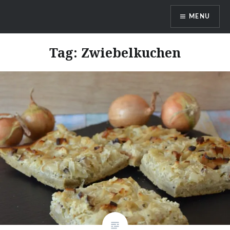
Skip
MENU
to
content
DragonDanielas Hobbyblog
Tag:
Zwiebelkuchen