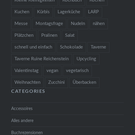
Kleine Kleinigkeiten
Kochbuch
Kochen
Kuchen
Kürbis
Lagerküche
LARP
Messe
Montagsfrage
Nudeln
nähen
Plätzchen
Pralinen
Salat
schnell und einfach
Schokolade
Taverne
Taverne Ruine Reichenstein
Upcycling
Valentinstag
vegan
vegetarisch
Weihnachten
Zucchini
Überbacken
CATEGORIES
Accessoires
Alles andere
Buchrezensionen