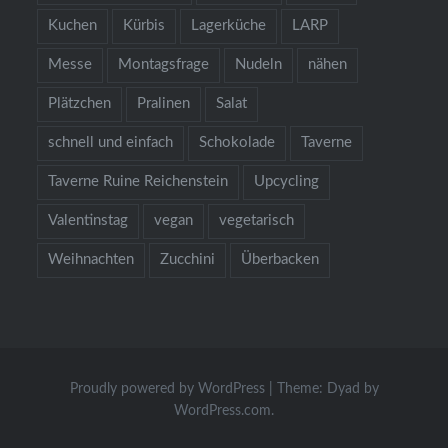
Kuchen
Kürbis
Lagerküche
LARP
Messe
Montagsfrage
Nudeln
nähen
Plätzchen
Pralinen
Salat
schnell und einfach
Schokolade
Taverne
Taverne Ruine Reichenstein
Upcycling
Valentinstag
vegan
vegetarisch
Weihnachten
Zucchini
Überbacken
Proudly powered by WordPress
|
Theme: Dyad by
WordPress.com
.