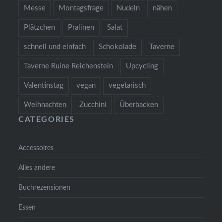
Messe
Montagsfrage
Nudeln
nähen
Plätzchen
Pralinen
Salat
schnell und einfach
Schokolade
Taverne
Taverne Ruine Reichenstein
Upcycling
Valentinstag
vegan
vegetarisch
Weihnachten
Zucchini
Überbacken
CATEGORIES
Accessoires
Alles andere
Buchrezensionen
Essen