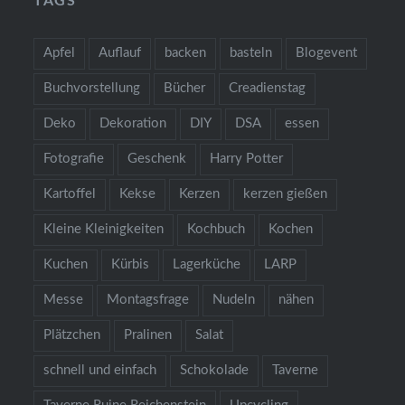
TAGS
Apfel
Auflauf
backen
basteln
Blogevent
Buchvorstellung
Bücher
Creadienstag
Deko
Dekoration
DIY
DSA
essen
Fotografie
Geschenk
Harry Potter
Kartoffel
Kekse
Kerzen
kerzen gießen
Kleine Kleinigkeiten
Kochbuch
Kochen
Kuchen
Kürbis
Lagerküche
LARP
Messe
Montagsfrage
Nudeln
nähen
Plätzchen
Pralinen
Salat
schnell und einfach
Schokolade
Taverne