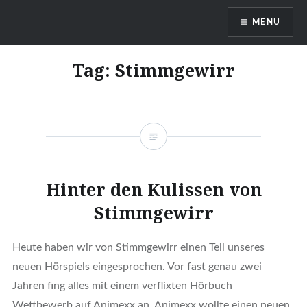
Skip
MENU
to
content
DragonDanielas Hobbyblog
Tag:
Stimmgewirr
Hinter den Kulissen von
Stimmgewirr
Heute haben wir von Stimmgewirr einen Teil unseres
neuen Hörspiels eingesprochen. Vor fast genau zwei
Jahren fing alles mit einem verflixten Hörbuch
Wettbewerb auf Animexx an. Animexx wollte einen neuen