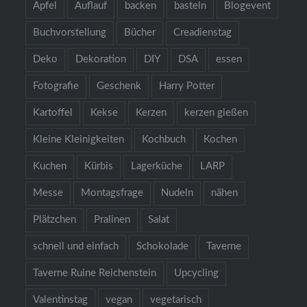
Apfel
Auflauf
backen
basteln
Blogevent
Buchvorstellung
Bücher
Creadienstag
Deko
Dekoration
DIY
DSA
essen
Fotografie
Geschenk
Harry Potter
Kartoffel
Kekse
Kerzen
kerzen gießen
Kleine Kleinigkeiten
Kochbuch
Kochen
Kuchen
Kürbis
Lagerküche
LARP
Messe
Montagsfrage
Nudeln
nähen
Plätzchen
Pralinen
Salat
schnell und einfach
Schokolade
Taverne
Taverne Ruine Reichenstein
Upcycling
Valentinstag
vegan
vegetarisch