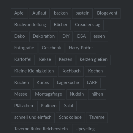
Apfel
Auflauf
backen
basteln
Blogevent
Buchvorstellung
Bücher
Creadienstag
Deko
Dekoration
DIY
DSA
essen
Fotografie
Geschenk
Harry Potter
Kartoffel
Kekse
Kerzen
kerzen gießen
Kleine Kleinigkeiten
Kochbuch
Kochen
Kuchen
Kürbis
Lagerküche
LARP
Messe
Montagsfrage
Nudeln
nähen
Plätzchen
Pralinen
Salat
schnell und einfach
Schokolade
Taverne
Taverne Ruine Reichenstein
Upcycling