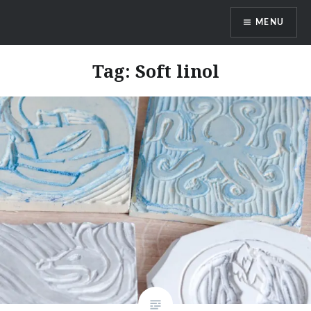
Skip
MENU
to
content
DragonDanielas Hobbyblog
Tag:
Soft linol