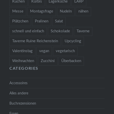
Kuchen
Kürbis
Lagerküche
LARP
Messe
Montagsfrage
Nudeln
nähen
Plätzchen
Pralinen
Salat
schnell und einfach
Schokolade
Taverne
Taverne Ruine Reichenstein
Upcycling
Valentinstag
vegan
vegetarisch
Weihnachten
Zucchini
Überbacken
CATEGORIES
Accessoires
Alles andere
Buchrezensionen
Essen