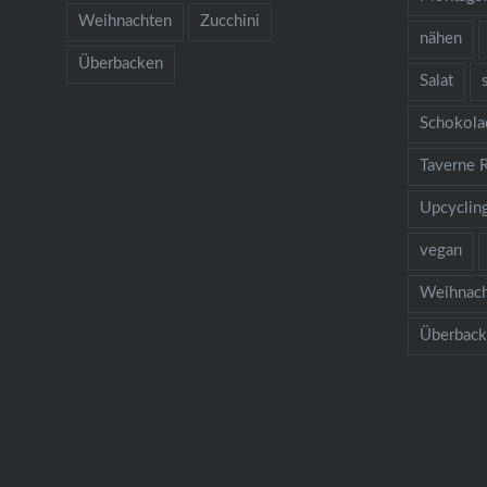
Weihnachten
Zucchini
nähen
Überbacken
Salat
Schokola
Taverne 
Upcyclin
vegan
Weihnac
Überbac