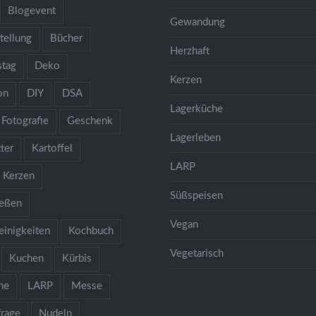
Blogevent
Gewandung
tellung
Bücher
Herzhaft
stag
Deko
Kerzen
on
DIY
DSA
Lagerküche
Fotografie
Geschenk
Lagerleben
ter
Kartoffel
LARP
Kerzen
Süßspeisen
ießen
Vegan
einigkeiten
Kochbuch
Vegetarisch
Kuchen
Kürbis
he
LARP
Messe
rage
Nudeln