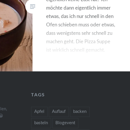
möchte dann eigentlich immer
etwas, das ich nur schnell in den
Ofen schieben muss oder etwas,
dass wenigstens sehr schnell zu
machen geht. Die Pizza Suppe
ist wirklich schnell gemacht.
TAGS
len,
Apfel
Auflauf
backen
😀
basteln
Blogevent