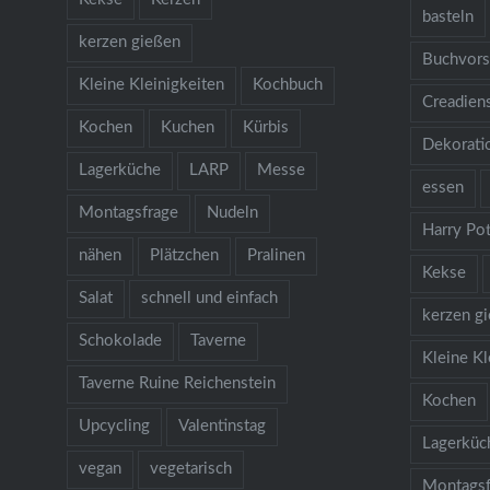
basteln
kerzen gießen
Buchvors
Kleine Kleinigkeiten
Kochbuch
Creadien
Kochen
Kuchen
Kürbis
Dekorati
Lagerküche
LARP
Messe
essen
Montagsfrage
Nudeln
Harry Pot
nähen
Plätzchen
Pralinen
Kekse
Salat
schnell und einfach
kerzen g
Schokolade
Taverne
Kleine Kl
Taverne Ruine Reichenstein
Kochen
Upcycling
Valentinstag
Lagerküc
vegan
vegetarisch
Montagsf