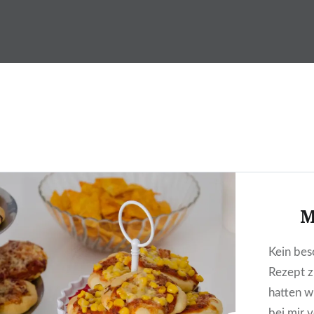
Skip
to
DragonDanielas Hobbyblo
content
M
Kein bes
Rezept z
hatten w
bei mir 