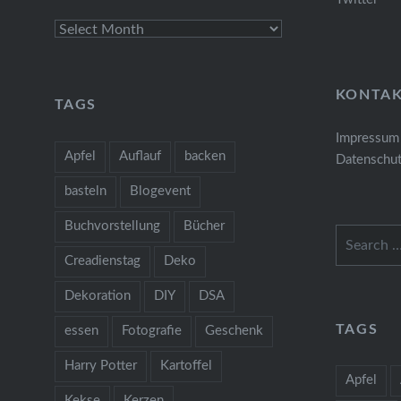
Archives
KONTA
TAGS
Impressum
Apfel
Auflauf
backen
Datenschut
basteln
Blogevent
Buchvorstellung
Bücher
Search
for:
Creadienstag
Deko
Dekoration
DIY
DSA
TAGS
essen
Fotografie
Geschenk
Harry Potter
Kartoffel
Apfel
Kekse
Kerzen