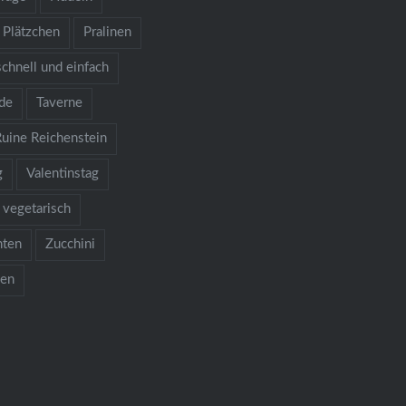
Plätzchen
Pralinen
schnell und einfach
de
Taverne
Ruine Reichenstein
g
Valentinstag
vegetarisch
hten
Zucchini
ken