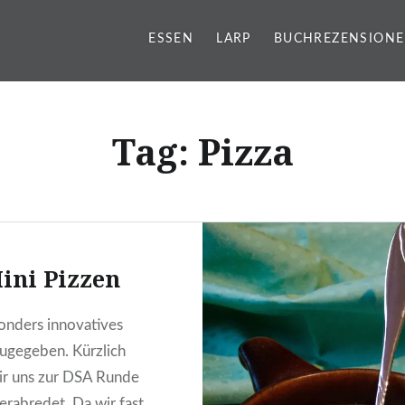
ESSEN
LARP
BUCHREZENSION
g
Tag:
Pizza
ini Pizzen
onders innovatives
ugegeben. Kürzlich
ir uns zur DSA Runde
verabredet. Da wir fast