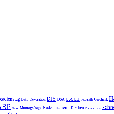
essen
Ha
DIY
eadienstag
Dekoration
DSA
Geschenk
Deko
Fotografie
ARP
schn
nähen
Montagsfrage
Nudeln
Plätzchen
Messe
Salat
Pralinen