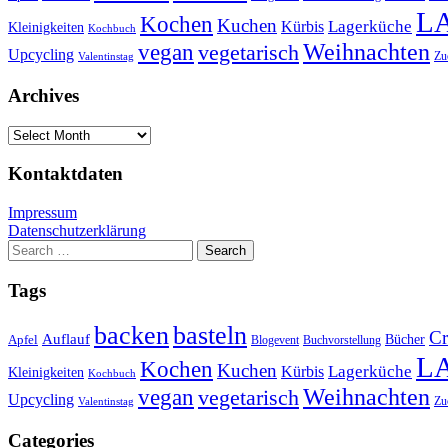
L
Kochen
Kuchen
Lagerküche
Kürbis
Kleinigkeiten
Kochbuch
Weihnachten
vegan
vegetarisch
Upcycling
Zu
Valentinstag
Archives
Archives
Kontaktdaten
Impressum
Datenschutzerklärung
Search
for:
Tags
basteln
backen
Cr
Auflauf
Apfel
Bücher
Blogevent
Buchvorstellung
L
Kochen
Kuchen
Lagerküche
Kürbis
Kleinigkeiten
Kochbuch
Weihnachten
vegan
vegetarisch
Upcycling
Zu
Valentinstag
Categories