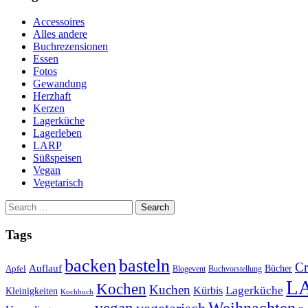
Accessoires
Alles andere
Buchrezensionen
Essen
Fotos
Gewandung
Herzhaft
Kerzen
Lagerküche
Lagerleben
LARP
Süßspeisen
Vegan
Vegetarisch
Search
for:
Tags
basteln
backen
Cr
Auflauf
Apfel
Bücher
Blogevent
Buchvorstellung
L
Kochen
Kuchen
Lagerküche
Kürbis
Kleinigkeiten
Kochbuch