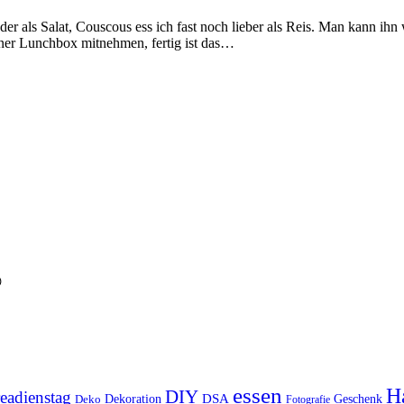
der als Salat, Couscous ess ich fast noch lieber als Reis. Man kann i
iner Lunchbox mitnehmen, fertig ist das…

essen
Ha
DIY
eadienstag
Dekoration
DSA
Geschenk
Deko
Fotografie