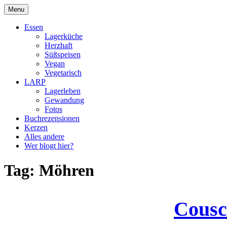
Skip
Menu
to
DragonDanielas Hobbyblog
content
Essen
Lagerküche
Herzhaft
Süßspeisen
Vegan
Vegetarisch
LARP
Lagerleben
Gewandung
Fotos
Buchrezensionen
Kerzen
Alles andere
Wer blogt hier?
Tag:
Möhren
Cousc