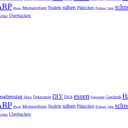
ARP
schn
nähen
Montagsfrage
Nudeln
Plätzchen
Messe
Salat
Pralinen
Überbacken
cchini
essen
Ha
DIY
eadienstag
Dekoration
DSA
Geschenk
Deko
Fotografie
ARP
schn
nähen
Montagsfrage
Nudeln
Plätzchen
Messe
Salat
Pralinen
Überbacken
cchini