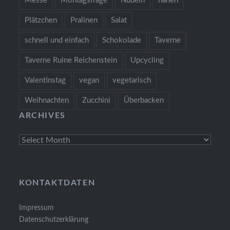
Messe
Montagsfrage
Nudeln
nähen
Plätzchen
Pralinen
Salat
schnell und einfach
Schokolade
Taverne
Taverne Ruine Reichenstein
Upcycling
Valentinstag
vegan
vegetarisch
Weihnachten
Zucchini
Überbacken
ARCHIVES
Archives
KONTAKTDATEN
Impressum
Datenschutzerklärung