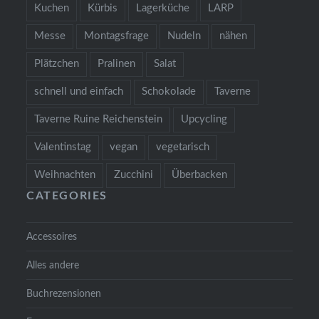
Kuchen
Kürbis
Lagerküche
LARP
Messe
Montagsfrage
Nudeln
nähen
Plätzchen
Pralinen
Salat
schnell und einfach
Schokolade
Taverne
Taverne Ruine Reichenstein
Upcycling
Valentinstag
vegan
vegetarisch
Weihnachten
Zucchini
Überbacken
CATEGORIES
Accessoires
Alles andere
Buchrezensionen