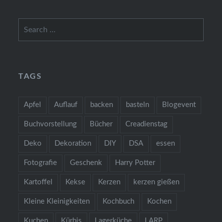
Search
for:
TAGS
Apfel
Auflauf
backen
basteln
Blogevent
Buchvorstellung
Bücher
Creadienstag
Deko
Dekoration
DIY
DSA
essen
Fotografie
Geschenk
Harry Potter
Kartoffel
Kekse
Kerzen
kerzen gießen
Kleine Kleinigkeiten
Kochbuch
Kochen
Kuchen
Kürbis
Lagerküche
LARP