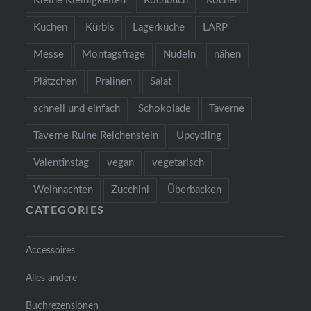
Kleine Kleinigkeiten
Kochbuch
Kochen
Kuchen
Kürbis
Lagerküche
LARP
Messe
Montagsfrage
Nudeln
nähen
Plätzchen
Pralinen
Salat
schnell und einfach
Schokolade
Taverne
Taverne Ruine Reichenstein
Upcycling
Valentinstag
vegan
vegetarisch
Weihnachten
Zucchini
Überbacken
CATEGORIES
Accessoires
Alles andere
Buchrezensionen