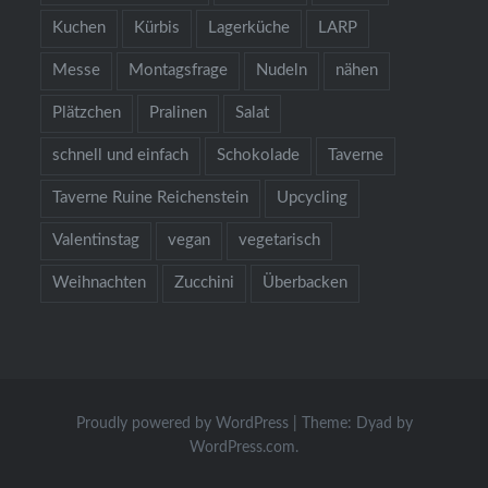
Kuchen
Kürbis
Lagerküche
LARP
Messe
Montagsfrage
Nudeln
nähen
Plätzchen
Pralinen
Salat
schnell und einfach
Schokolade
Taverne
Taverne Ruine Reichenstein
Upcycling
Valentinstag
vegan
vegetarisch
Weihnachten
Zucchini
Überbacken
Proudly powered by WordPress
|
Theme: Dyad by
WordPress.com
.