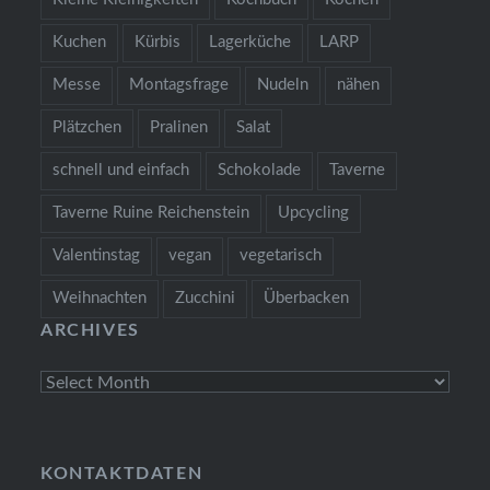
Kuchen
Kürbis
Lagerküche
LARP
Messe
Montagsfrage
Nudeln
nähen
Plätzchen
Pralinen
Salat
schnell und einfach
Schokolade
Taverne
Taverne Ruine Reichenstein
Upcycling
Valentinstag
vegan
vegetarisch
Weihnachten
Zucchini
Überbacken
ARCHIVES
Archives
KONTAKTDATEN