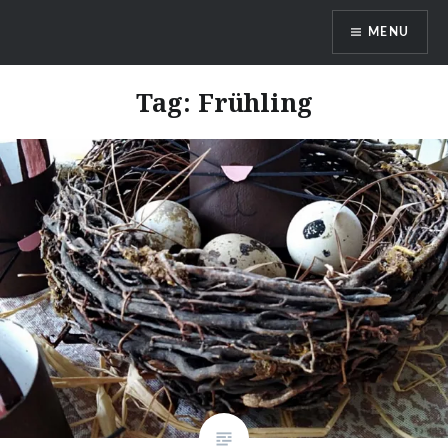
Skip
MENU
to
content
DragonDanielas Hobbyblog
Tag:
Frühling