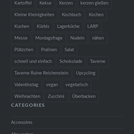
Kartoffel
Kekse
Kerzen
kerzen gießen
Kleine Kleinigkeiten
Kochbuch
Kochen
Kuchen
Kürbis
Lagerküche
LARP
Messe
Montagsfrage
Nudeln
nähen
Plätzchen
Pralinen
Salat
schnell und einfach
Schokolade
Taverne
Taverne Ruine Reichenstein
Upcycling
Valentinstag
vegan
vegetarisch
Weihnachten
Zucchini
Überbacken
CATEGORIES
Accessoires