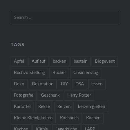
Search
for:
TAGS
Apfel
Auflauf
backen
basteln
Blogevent
Buchvorstellung
Bücher
Creadienstag
Deko
Dekoration
DIY
DSA
essen
Fotografie
Geschenk
Harry Potter
Kartoffel
Kekse
Kerzen
kerzen gießen
Kleine Kleinigkeiten
Kochbuch
Kochen
Kuchen
Kürbis
Lagerküche
LARP