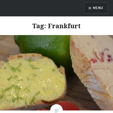
Skip
MENU
to
content
DragonDanielas Hobbyblog
Tag:
Frankfurt