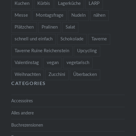
Kuchen
Kürbis
Lagerküche
LARP
Messe
Montagsfrage
Nudeln
nähen
Plätzchen
Pralinen
Salat
schnell und einfach
Schokolade
Taverne
Taverne Ruine Reichenstein
Upcycling
Valentinstag
vegan
vegetarisch
Weihnachten
Zucchini
Überbacken
CATEGORIES
Accessoires
Alles andere
Buchrezensionen