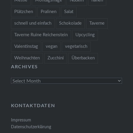
Messe
Montagsfrage
Nudeln
nähen
Plätzchen
Pralinen
Salat
schnell und einfach
Schokolade
Taverne
Taverne Ruine Reichenstein
Upcycling
Valentinstag
vegan
vegetarisch
Weihnachten
Zucchini
Überbacken
ARCHIVES
Archives
KONTAKTDATEN
Impressum
Datenschutzerklärung